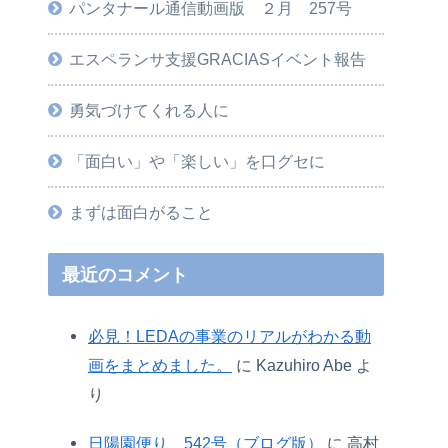
パンタナール通信動画版 ２月 257号
エスペランサ支援GRACIASイベント報告
勇気づけてくれる人に
「面白い」や「楽しい」を口グセに
まずは面白がること
最近のコメント
必見！LEDAの事業のリアルがわかる動
画をまとめました。
に
Kazuhiro Abe
よ
り
日陽園便り 542号（ブログ版）
に
高村