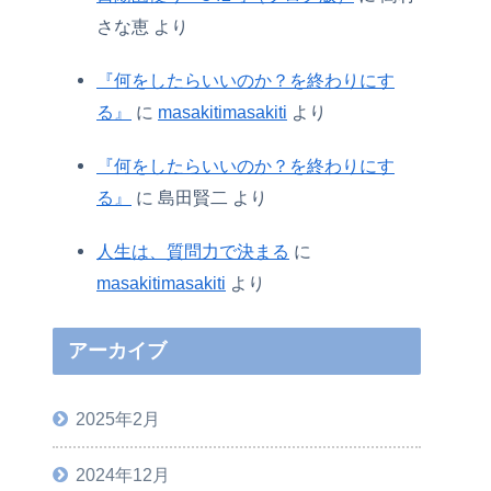
さな恵
より
『何をしたらいいのか？を終わりにす
る』
に
masakitimasakiti
より
『何をしたらいいのか？を終わりにす
る』
に
島田賢二
より
人生は、質問力で決まる
に
masakitimasakiti
より
アーカイブ
2025年2月
2024年12月