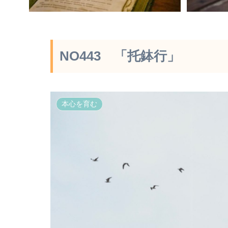
NO443 「托鉢行」
本心を育む