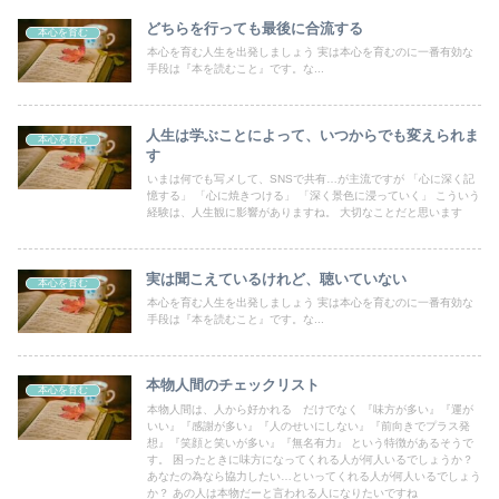
どちらを行っても最後に合流する
本心を育む
本心を育む人生を出発しましょう 実は本心を育むのに一番有効な
手段は『本を読むこと』です。な...
人生は学ぶことによって、いつからでも変えられま
本心を育む
す
いまは何でも写メして、SNSで共有…が主流ですが 「心に深く記
憶する」 「心に焼きつける」 「深く景色に浸っていく」 こういう
経験は、人生観に影響がありますね。 大切なことだと思います
実は聞こえているけれど、聴いていない
本心を育む
本心を育む人生を出発しましょう 実は本心を育むのに一番有効な
手段は『本を読むこと』です。な...
本物人間のチェックリスト
本心を育む
本物人間は、人から好かれる だけでなく 『味方が多い』『運が
いい』『感謝が多い』『人のせいにしない』『前向きでプラス発
想』『笑顔と笑いが多い』『無名有力』 という特徴があるそうで
す。 困ったときに味方になってくれる人が何人いるでしょうか？
あなたの為なら協力したい…といってくれる人が何人いるでしょう
か？ あの人は本物だーと言われる人になりたいですね