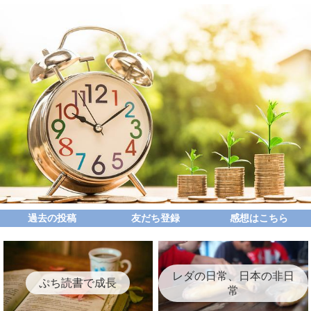
過去の投稿
友だち登録
感想はこちら
レダの日常、日本の非日
ぷち読書で成長
常