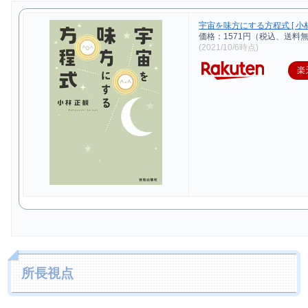
宇宙を味方にする方程式 [ 小林
価格：1571円（税込、送料無
(2021/10/6時点)
楽
所長視点