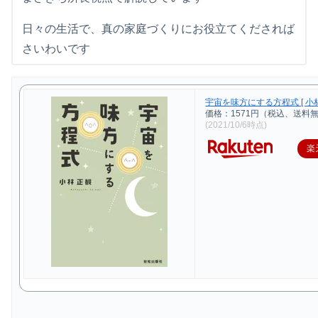
日々の生活で、真の家庭づくりにお役立てくだされば
さいわいです
宇宙を味方にする方程式 [ 小林
価格：1571円（税込、送料無
(2021/10/6時点)
楽