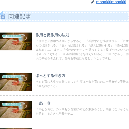
masakitimasakiti
関連記事
作用と反作用の法則
本心を育む
「作用と反作用の法則」からすると… 「感謝すれば感謝される」「許す
ものは許される」「愛すれば愛される」「嫌えば嫌われる」「憎めば憎
まれる」…。 まさに「投げかけたものが返ってくる（投げかけないもの
は返ってこない）」 自分の幸福だけを考えていると、不幸になるし、他
人の幸福を考えれば、自分も幸福になるということですね
ほっとする生き方
本心を育む
本心を育む人生を出発しましょう 実は本心を育むのに一番有効な手段は
『本を読むこと』...
一怒一老
本心を育む
「本心を育む」のトリセツ 皆様の本心が刺激をうけ、栄養になりそうな
お題を、まさきち所長がチ...