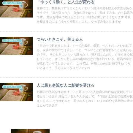
「ゆっくり動く」と人生が変わる
本心を育む
座禅には、数息観（すうそくかん）という自分の息を数える方法がある
そうです 「腹が立ったら、自分の息をゆっくり数えてみる」のも効果的
です。 意識を呼吸に向けることにより雑念が生じにくくなります 呼吸
を整えるのには「ゆっくり動く」こと。 やってみるとしますか
つらいときこそ、笑える人
本心を育む
「世の中で起きることは、すべてが必然、必要、ベストだ」といわれて
も、現実の世の中では苦しいこと、つらいことに遭遇することが多いも
のです。 そのときにいちいち怒ったり、嘆き悲しんだり、クヨクヨ心配
していると、せっかく悲しみの体験のなかに含まれている、最高の幸せ
が流れていってしまいます。 これでは、体験した分だけ損ですね つら
いときこそ、笑える人になりたいですね
人は最も身近な人に影響を受ける
本心を育む
影響力の法則を考えれば、いま周りにいる人は自分の性格を反映してい
るともいえます 身近にいる人５人を足して、５で割れば自分の性格が見
えてくる… そう考えると、周りの人をみて、いまの自分を客観的に観る
ことができます