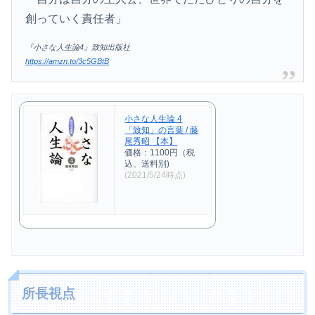
創っていく責任者」
『小さな人生論4』致知出版社
https://amzn.to/3c5GBtB
小さな人生論 4
「致知」の言葉 / 藤
尾秀昭 【本】
価格：1100円（税
込、送料別)
(2021/5/24時点)
所長視点