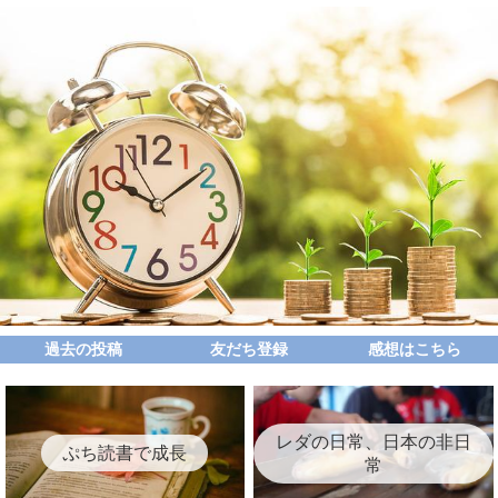
過去の投稿
友だち登録
感想はこちら
レダの日常、日本の非日
ぷち読書で成長
常