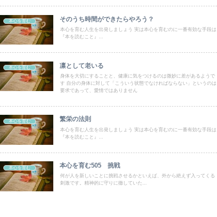
そのうち時間ができたらやろう？
本心を育む
本心を育む人生を出発しましょう 実は本心を育むのに一番有効な手段は
『本を読むこと』...
凛として老いる
本心を育む
身体を大切にすることと、健康に気をつけるのは微妙に差があるようで
す 自分の身体に対して「こういう状態でなければならない」というのは
要求であって、愛情ではありません
繁栄の法則
本心を育む
本心を育む人生を出発しましょう 実は本心を育むのに一番有効な手段は
『本を読むこと』...
本心を育む505 挑戦
本心を育む
何が人を新しいことに挑戦させるかといえば、外から絶えず入ってくる
刺激です。精神的に守りに徹していた...