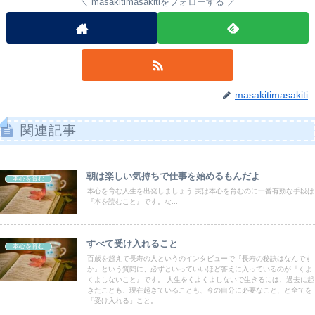
masakitimasakitiをフォローする
masakitimasakiti
関連記事
朝は楽しい気持ちで仕事を始めるもんだよ
本心を育む
本心を育む人生を出発しましょう 実は本心を育むのに一番有効な手段は
『本を読むこと』です。な...
すべて受け入れること
本心を育む
百歳を超えて長寿の人というのインタビューで『長寿の秘訣はなんです
か』という質問に、必ずといっていいほど答えに入っているのが『くよ
くよしないこと』です。 人生をくよくよしないで生きるには、過去に起
きたことも、現在起きていることも、今の自分に必要なこと、と全てを
「受け入れる」こと。