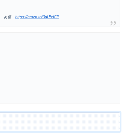
星 友啓
https://amzn.to/3nUbdCP