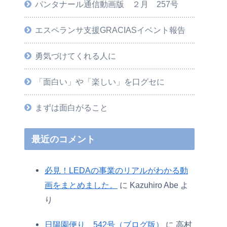
パンタナール通信動画版 ２月 257号
エスペランサ支援GRACIASイベント報告
勇気づけてくれる人に
「面白い」や「楽しい」を口グセに
まずは面白がること
最近のコメント
必見！LEDAの事業のリアルがわかる動
画をまとめました。
に
Kazuhiro Abe
よ
り
日陽園便り 542号（ブログ版）
に
高村