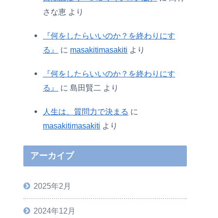
さな恵
より
『何をしたらいいのか？を終わりにす
る』
に
masakitimasakiti
より
『何をしたらいいのか？を終わりにす
る』
に
島田賢二
より
人生は、質問力で決まる
に
masakitimasakiti
より
アーカイブ
2025年2月
2024年12月