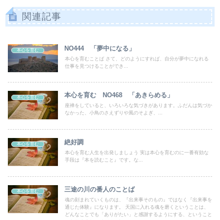
関連記事
NO444 「夢中になる」
本心を育む
本心を育むことば さて、どのようにすれば、自分が夢中になれる
仕事を見つけることができ...
本心を育む NO468 「あきらめる」
本心を育む
座禅をしていると、いろいろな気づきがあります。ふだんは気づか
なかった、小鳥のさえずりや風のそよぎ、...
絶好調
本心を育む
本心を育む人生を出発しましょう 実は本心を育むのに一番有効な
手段は『本を読むこと』です。な...
三途の川の番人のことば
本心を育む
魂の刻まれていくものは、『出来事そのもの』ではなく『出来事を
通じた体験』になります。 天国に入れる魂を磨くということは、
どんなことでも「ありがたい」と感謝するようにする、ということ