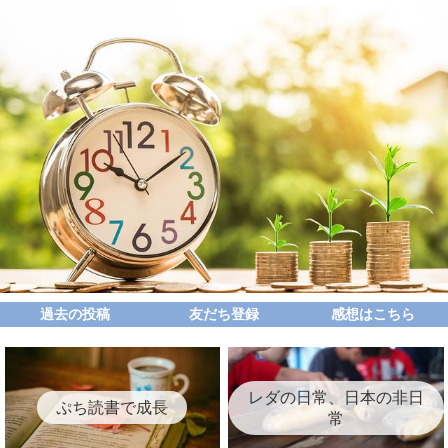
過去の投稿
友だち登録
感想はこちら
レダの日常、日本の非日
ぷち読書で成長
常