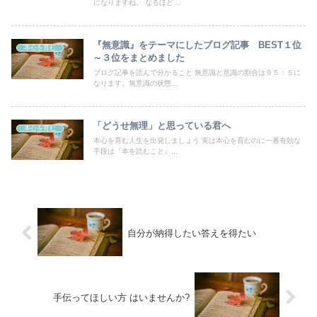
になりますね。 なるほど…
『無意識』をテーマにしたブログ記事 BEST１位
本心を育む
～３位をまとめました
ブログ記事を読んで分かること 無意識と意識の割合は９５：５に
なります。無意識の状態...
「どうせ無理」と思っている君へ
本心を育む
本心を育む人生を出発しましょう 実は本心を育むのに一番有効な
手段は『本を読むこと』...
自分が納得したい答えを得たい
手伝ってほしい方 はいませんか?