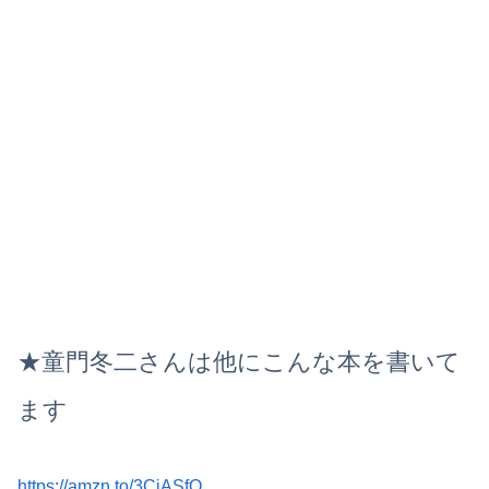
★童門冬二さんは他にこんな本を書いて
ます
https://amzn.to/3CiASfO