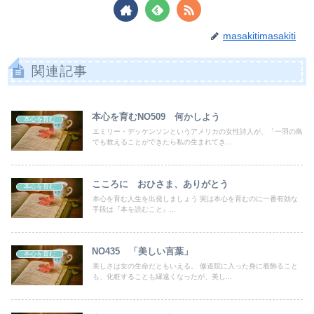
masakitimasakiti
関連記事
本心を育むNO509 何かしよう
本心を育む
エミリー・デッケンソンというアメリカの女性詩人が、「一羽の鳥
でも救えることができたら私の生まれてき...
こころに おひさま、ありがとう
本心を育む
本心を育む人生を出発しましょう 実は本心を育むのに一番有効な
手段は『本を読むこと』...
NO435 「美しい言葉」
本心を育む
美しさは女の生命だともいえる。 修道院に入った身に着飾ること
も、化粧することも縁遠くなったが、美し...