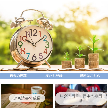
過去の投稿
友だち登録
感想はこちら
レダの日常、日本の非日
ぷち読書で成長
常