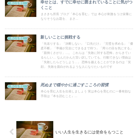
幸せとは、すでに幸せに囲まれていることに気がつ
本心を育む
くこと
まさきち所長 ブログ「本心を育む」では 本心が刺激をうけ栄養に
なりそうなお題を、 まさ...
新しいことに挑戦する
本心を育む
「先送りする」「決断しない」「口先だけ」「完璧を求める」「優
柔不断」「準備が完全にできるまで待つ」「周りの目を気にする」
「面倒くさがり」…。 これらは「失敗に対する恐怖」からきてい
るらしい… なんだかんだ言い訳していても、行動できない理由は
「失敗したらどうしよう…」 恐怖を越えることができるのは「笑
顔」 失敗を面白がれるような人になりたいものです
死ぬまで穏やかに過ごすこころの習慣
本心を育む
本心を育む人生を出発しましょう 実は本心を育むのに一番有効な
手段は『本を読むこと』...
いい人生を生きるには使命をもつこと