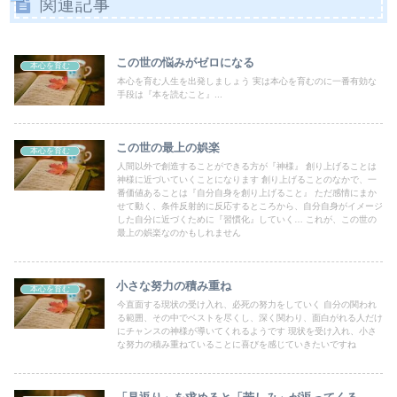
関連記事
この世の悩みがゼロになる
本心を育む
本心を育む人生を出発しましょう 実は本心を育むのに一番有効な
手段は『本を読むこと』...
この世の最上の娯楽
本心を育む
人間以外で創造することができる方が『神様』 創り上げることは
神様に近づいていくことになります 創り上げることのなかで、一
番価値あることは『自分自身を創り上げること』 ただ感情にまか
せて動く、条件反射的に反応するところから、自分自身がイメージ
した自分に近づくために『習慣化』していく… これが、この世の
最上の娯楽なのかもしれません
小さな努力の積み重ね
本心を育む
今直面する現状の受け入れ、必死の努力をしていく 自分の関われ
る範囲、その中でベストを尽くし、深く関わり、面白がれる人だけ
にチャンスの神様が導いてくれるようです 現状を受け入れ、小さ
な努力の積み重ねていることに喜びを感じていきたいですね