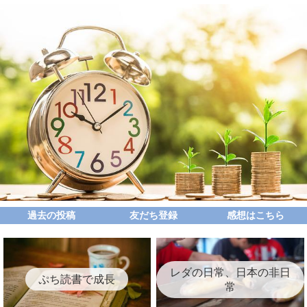
過去の投稿
友だち登録
感想はこちら
レダの日常、日本の非日
ぷち読書で成長
常