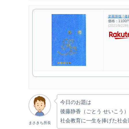
楽園新版 [ 後
価格：1100
(2021/9/22
今日のお題は
後藤静香（ごとう せいこう
社会教育に一生を捧げた社会
まさきち所長