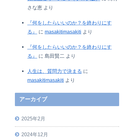
さな恵
より
『何をしたらいいのか？を終わりにす
る』
に
masakitimasakiti
より
『何をしたらいいのか？を終わりにす
る』
に
島田賢二
より
人生は、質問力で決まる
に
masakitimasakiti
より
アーカイブ
2025年2月
2024年12月