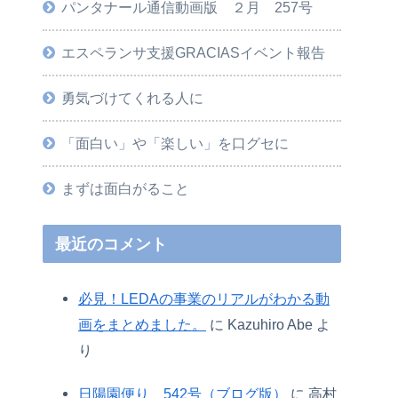
パンタナール通信動画版 ２月 257号
エスペランサ支援GRACIASイベント報告
勇気づけてくれる人に
「面白い」や「楽しい」を口グセに
まずは面白がること
最近のコメント
必見！LEDAの事業のリアルがわかる動
画をまとめました。
に
Kazuhiro Abe
よ
り
日陽園便り 542号（ブログ版）
に
高村