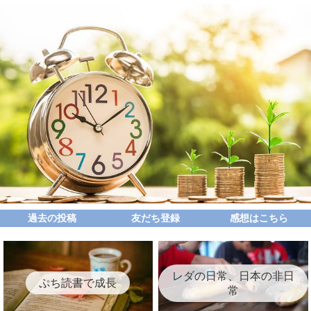
過去の投稿
友だち登録
感想はこちら
レダの日常、日本の非日
ぷち読書で成長
常