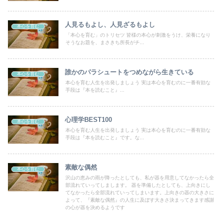
人見るもよし、人見ざるもよし
本心を育む
「本心を育む」のトリセツ 皆様の本心が刺激をうけ、栄養になり
そうなお題を、まさきち所長がチ...
誰かのパラシュートをつめながら生きている
本心を育む
本心を育む人生を出発しましょう 実は本心を育むのに一番有効な
手段は『本を読むこと』...
心理学BEST100
本心を育む
本心を育む人生を出発しましょう 実は本心を育むのに一番有効な
手段は『本を読むこと』です。な...
素敵な偶然
本心を育む
沢山の恵みの雨が降ったとしても、私が器を用意してなかったら全
部流れていってしまします。 器を準備したとしても、上向きにし
てなかったら全部流れていってしまいます。上向きの器の大きさに
よって、『素敵な偶然』の人生に及ぼす大きさ決まってきます感謝
の心が器を決めるようです