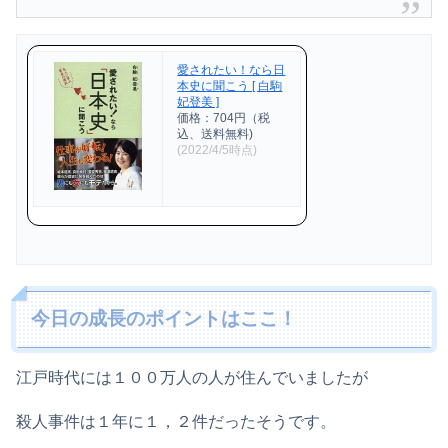
愛されたい！なら日
本史に聞こう [ 白駒
妃登美 ]
価格：704円（税
込、送料無料)
(2022/4/5時点)
今日の成長のポイントはここ！
江戸時代には１００万人の人が住んでいましたが
殺人事件は１年に１，２件だったそうです。