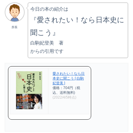
今日の本の紹介は
愛されたい！なら日本史に
『
所長
聞こう』
白駒妃登美 著
からの引用です
愛されたい！なら日
本史に聞こう [ 白駒
妃登美 ]
価格：704円（税
込、送料無料)
(2022/4/5時点)