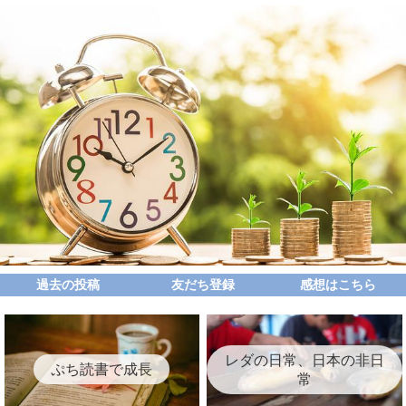
過去の投稿
友だち登録
感想はこちら
レダの日常、日本の非日
ぷち読書で成長
常