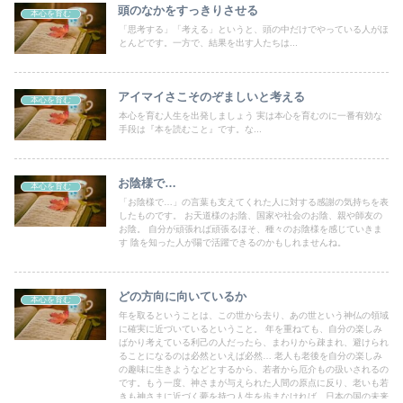
頭のなかをすっきりさせる
本心を育む
「思考する」「考える」というと、頭の中だけでやっている人がほ
とんどです。一方で、結果を出す人たちは...
アイマイさこそのぞましいと考える
本心を育む
本心を育む人生を出発しましょう 実は本心を育むのに一番有効な
手段は『本を読むこと』です。な...
お陰様で…
本心を育む
「お陰様で…」の言葉も支えてくれた人に対する感謝の気持ちを表
したものです。 お天道様のお陰、国家や社会のお陰、親や師友の
お陰。 自分が頑張れば頑張るほそ、種々のお陰様を感じていきま
す 陰を知った人が陽で活躍できるのかもしれませんね。
どの方向に向いているか
本心を育む
年を取るということは、この世から去り、あの世という神仏の領域
に確実に近づいているということ。 年を重ねても、自分の楽しみ
ばかり考えている利己の人だったら、まわりから疎まれ、避けられ
ることになるのは必然といえば必然… 老人も老後を自分の楽しみ
の趣味に生きようなどとするから、若者から厄介もの扱いされるの
です。もう一度、神さまが与えられた人間の原点に反り、老いも若
きも神さまに近づく夢を持つ人生を歩まなければ、日本の国の未来