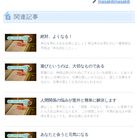
masakitimasakiti
関連記事
絶対、よくなる！
本心を育む
本心を育む人生を出発しましょう 実は本心を育むのに一番有効な
手段は『本を読むこと』...
遊びというのは、大切なものである
本心を育む
聖書には、神様は喜びのためにアダムとエバを創造した…とありま
す 楽しい仕事だから、仕事が楽しいのではなく、楽しく仕事をす
るから、仕事が楽しくなるのかもしれません
人間関係の悩みが意外と簡単に解決します
本心を育む
嫌なこと、苦手なことを、「我慢」ではなく「楽しい」に変換でき
たら人生は幸せになります。 この習慣こそが、不満のある人や環
境を変えなくても、幸せを感じる方法です
あなたと会うと元気になる
本心を育む