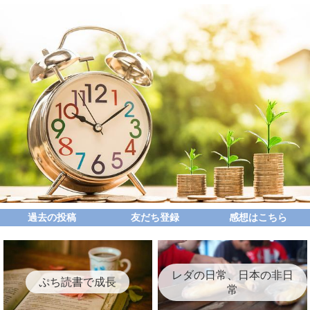
過去の投稿
友だち登録
感想はこちら
レダの日常、日本の非日
ぷち読書で成長
常