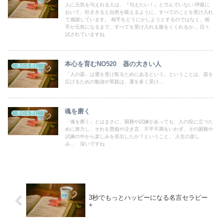
人に元気を与えれる人は、『与えたい！』と力んでいない 呼吸に
おいて、吐ききると自然を吸えるように、すべてのことを受け入れ
て感謝しています。 相手をどうにかしようとするのではなく、相
手が元気になるまで、すべてを受け入れる腹をくくれるか… 日々
試されていますね
本心を育むNO520 器の大きい人
本心を育む
「人の器」は運を受け取るためにあるという。ということは、器を
広げるための勉強や実践は、運を多く受け...
魂を磨く
本心を育む
「魂を磨く」とはまさに、困難や試練があっても、人の役に立つた
めに努力し、それを愚痴や泣き言、不平不満をいわず、その困難や
試練の中から楽しみを見出したか？ということ。 人生の楽し
み… 深いですね
3秒でもっとハッピーになる名言セラピー
+