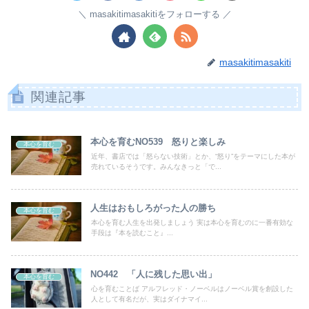
masakitimasakitiをフォローする
masakitimasakiti
関連記事
本心を育むNO539 怒りと楽しみ
本心を育む
近年、書店では「怒らない技術」とか、“怒り”をテーマにした本が
売れているそうです。みんなきっと「で...
人生はおもしろがった人の勝ち
本心を育む
本心を育む人生を出発しましょう 実は本心を育むのに一番有効な
手段は『本を読むこと』...
NO442 「人に残した思い出」
本心を育む
心を育むことば アルフレッド・ノーベルはノーベル賞を創設した
人として有名だが、実はダイナマイ...