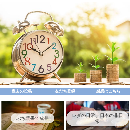
過去の投稿
友だち登録
感想はこちら
レダの日常、日本の非日
ぷち読書で成長
常