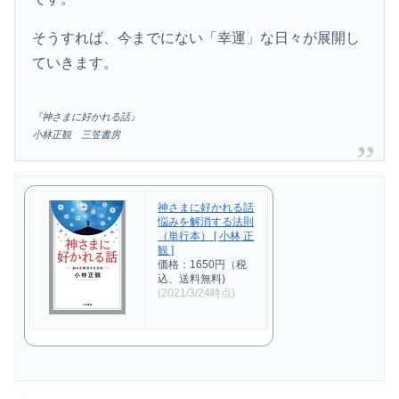
そうすれば、今までにない「幸運」な日々が展開し
ていきます。
『神さまに好かれる話』
小林正観 三笠書房
神さまに好かれる話
悩みを解消する法則
（単行本） [ 小林 正
観 ]
価格：1650円（税
込、送料無料)
(2021/3/24時点)