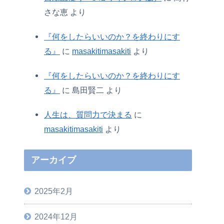
さな恵
より
『何をしたらいいのか？を終わりにす
る』
に
masakitimasakiti
より
『何をしたらいいのか？を終わりにす
る』
に
島田賢二
より
人生は、質問力で決まる
に
masakitimasakiti
より
アーカイブ
2025年2月
2024年12月