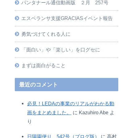
パンタナール通信動画版 ２月 257号
エスペランサ支援GRACIASイベント報告
勇気づけてくれる人に
「面白い」や「楽しい」を口グセに
まずは面白がること
最近のコメント
必見！LEDAの事業のリアルがわかる動
画をまとめました。
に
Kazuhiro Abe
よ
り
日陽園便り 542号（ブログ版）
に
高村