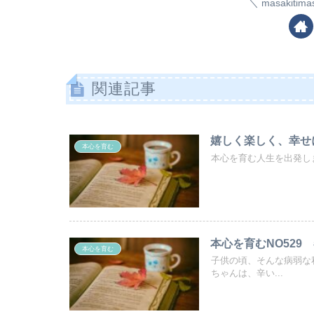
masakiti
関連記事
嬉しく楽しく、幸せ
本心を育む
本心を育む人生を出発しま
本心を育むNO529
本心を育む
子供の頃、そんな病弱な
ちゃんは、辛い...