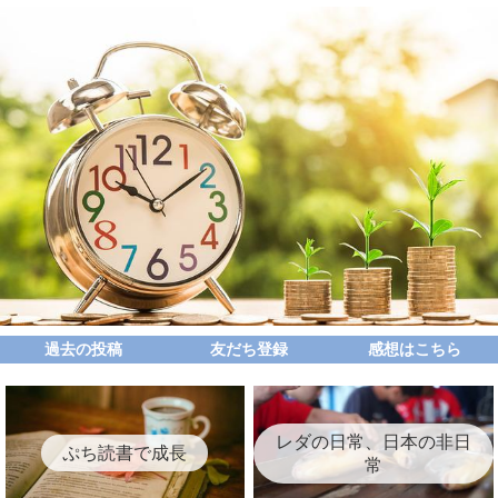
過去の投稿
友だち登録
感想はこちら
レダの日常、日本の非日
ぷち読書で成長
常