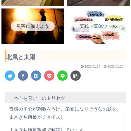
災害に備えよう
実践・実体ツール
北風と太陽
2022.01.14
2022.01.13
「本心を育む」のトリセツ
皆様の本心が刺激をうけ、栄養になりそうなお題を、
まさきち所長がチョイスし
まさきち所長視点で解説しています