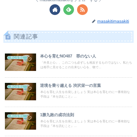
masakitimasakiti
関連記事
本心を育むNO487 罪のない人
本心を育む
「外見と心」、この二つも必ずしも相反するものではない。私たち
は相手に見せることの出来ない心を、物で...
逆境を乗り越える 渋沢栄一の言葉
本心を育む
本心を育む人生を出発しましょう 実は本心を育むのに一番有効な
手段は『本を読むこと』...
1勝九敗の成功法則
本心を育む
本心を育む人生を出発しましょう 実は本心を育むのに一番有効な
手段は『本を読むこと』...