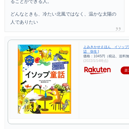
ることができる人。
どんなときも、冷たい北風ではなく、温かな太陽の
人でありたい
よみきかせえほん イソップ童
辺 弥生 ]
価格：1045円（税込、送料無
(2022/1/14時点)
楽