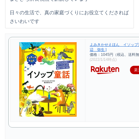
日々の生活で、真の家庭づくりにお役立てくだされば
さいわいです
よみきかせえほん イソップ童
辺 弥生 ]
価格：1045円（税込、送料無
(2022/1/14時点)
楽