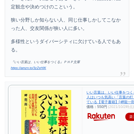
定観念や決めつけのこという。
狭い分野しか知らない人、同じ仕事しかしてこなか
った人、交友関係が狭い人に多い。
多様性というダイバーシティに欠けている人でもあ
る。
『いい言葉は、いい仕事をつくる』ＰＨＰ文庫
https://amzn.to/3zZeHIK
いい言葉は、いい仕事をつく
人はいつも気高い「言葉の灯
ている【電子書籍】[ 岬龍一郎 
価格：550円
(2021/10/2時点
楽