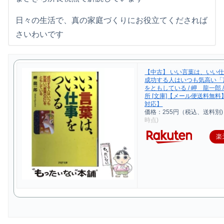
日々の生活で、真の家庭づくりにお役立てくだされば
さいわいです
【中古】 いい言葉は、いい
成功する人はいつも気高い「
をともしている / 岬 龍一郎 /
所 [文庫]【メール便送料無
対応】
価格：255円（税込、送料別)
時点)
楽