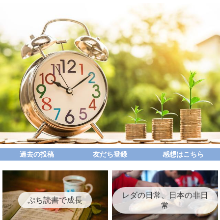
過去の投稿
友だち登録
感想はこちら
レダの日常、日本の非日
ぷち読書で成長
常