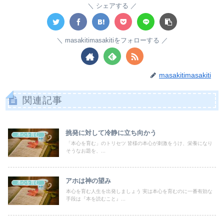
シェアする
masakitimasakitiをフォローする
masakitimasakiti
関連記事
挑発に対して冷静に立ち向かう
本心を育む
「本心を育む」のトリセツ 皆様の本心が刺激をうけ、栄養になり
そうなお題を、...
アホは神の望み
本心を育む
本心を育む人生を出発しましょう 実は本心を育むのに一番有効な
手段は『本を読むこと』...