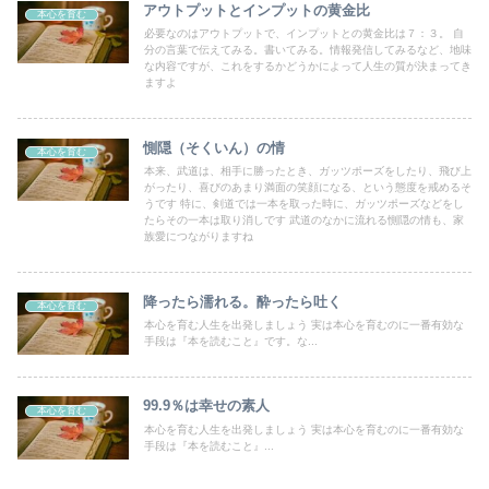
アウトプットとインプットの黄金比
本心を育む
必要なのはアウトプットで、インプットとの黄金比は７：３。 自
分の言葉で伝えてみる。書いてみる。情報発信してみるなど、地味
な内容ですが、これをするかどうかによって人生の質が決まってき
ますよ
惻隠（そくいん）の情
本心を育む
本来、武道は、相手に勝ったとき、ガッツポーズをしたり、飛び上
がったり、喜びのあまり満面の笑顔になる、という態度を戒めるそ
うです 特に、剣道では一本を取った時に、ガッツポーズなどをし
たらその一本は取り消しです 武道のなかに流れる惻隠の情も、家
族愛につながりますね
降ったら濡れる。酔ったら吐く
本心を育む
本心を育む人生を出発しましょう 実は本心を育むのに一番有効な
手段は『本を読むこと』です。な...
99.9％は幸せの素人
本心を育む
本心を育む人生を出発しましょう 実は本心を育むのに一番有効な
手段は『本を読むこと』...