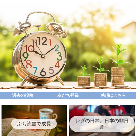
過去の投稿
友だち登録
感想はこちら
レダの日常、日本の非日
ぷち読書で成長
常