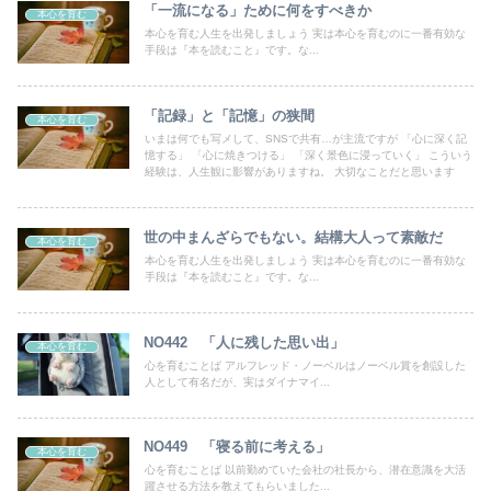
「一流になる」ために何をすべきか
本心を育む
本心を育む人生を出発しましょう 実は本心を育むのに一番有効な
手段は『本を読むこと』です。な...
「記録」と「記憶」の狭間
本心を育む
いまは何でも写メして、SNSで共有…が主流ですが 「心に深く記
憶する」 「心に焼きつける」 「深く景色に浸っていく」 こういう
経験は、人生観に影響がありますね。 大切なことだと思います
世の中まんざらでもない。結構大人って素敵だ
本心を育む
本心を育む人生を出発しましょう 実は本心を育むのに一番有効な
手段は『本を読むこと』です。な...
NO442 「人に残した思い出」
本心を育む
心を育むことば アルフレッド・ノーベルはノーベル賞を創設した
人として有名だが、実はダイナマイ...
NO449 「寝る前に考える」
本心を育む
心を育むことば 以前勤めていた会社の社長から、潜在意識を大活
躍させる方法を教えてもらいました...