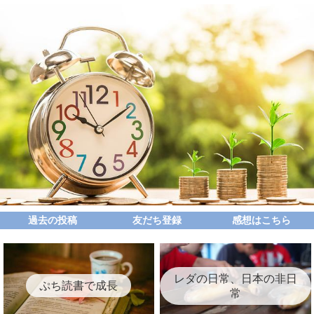
過去の投稿
友だち登録
感想はこちら
レダの日常、日本の非日
ぷち読書で成長
常