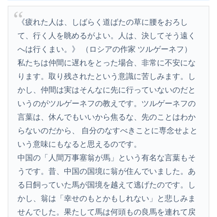
《疲れた人は、しばらく道ばたの草に腰をおろし
て、行く人を眺めるがよい。人は、決してそう遠く
へは行くまい。》 （ロシアの作家 ツルゲーネフ）
私たちは仲間に遅れをとった場合、非常に不安にな
ります。取り残されたという意識に苦しみます。し
かし、仲間は実はそんなに先に行っていないのだと
いうのがツルゲーネフの教えです。ツルゲーネフの
言葉は、休んでもいいから焦るな、先のことはわか
らないのだから、 自分のなすべきことに専念せよと
いう意味にもなると思えるのです。
中国の「人間万事塞翁が馬」という有名な言葉もそ
うです。昔、中国の国境に翁が住んでいました。あ
る日飼っていた馬が国境を越えて逃げたのです。し
かし、翁は「幸せのもとかもしれない」と悲しみま
せんでした。果たして馬は何頭もの良馬を連れて戻