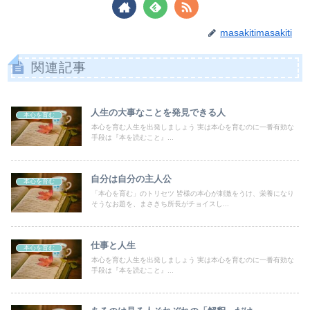
masakitimasakiti
関連記事
人生の大事なことを発見できる人
本心を育む
本心を育む人生を出発しましょう 実は本心を育むのに一番有効な
手段は『本を読むこと』...
自分は自分の主人公
本心を育む
「本心を育む」のトリセツ 皆様の本心が刺激をうけ、栄養になり
そうなお題を、まさきち所長がチョイスし...
仕事と人生
本心を育む
本心を育む人生を出発しましょう 実は本心を育むのに一番有効な
手段は『本を読むこと』...