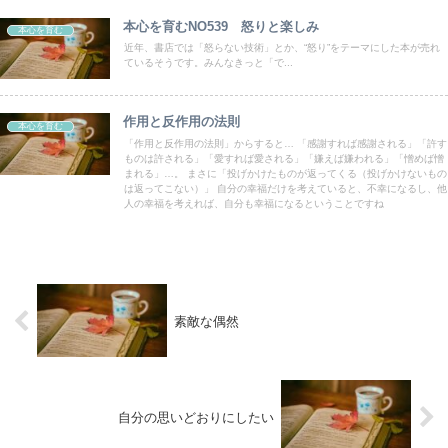
本心を育むNO539 怒りと楽しみ
本心を育む
近年、書店では「怒らない技術」とか、“怒り”をテーマにした本が売れ
ているそうです。みんなきっと「で...
作用と反作用の法則
本心を育む
「作用と反作用の法則」からすると… 「感謝すれば感謝される」「許す
ものは許される」「愛すれば愛される」「嫌えば嫌われる」「憎めば憎
まれる」…。 まさに「投げかけたものが返ってくる（投げかけないもの
は返ってこない）」 自分の幸福だけを考えていると、不幸になるし、他
人の幸福を考えれば、自分も幸福になるということですね
素敵な偶然
自分の思いどおりにしたい