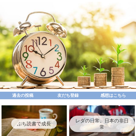
過去の投稿
友だち登録
感想はこちら
レダの日常、日本の非日
ぷち読書で成長
常