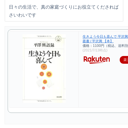
日々の生活で、真の家庭づくりにお役立てくだされば
さいわいです
生きよう今日も喜んで 平沢興
叢書 / 平沢興 【本】
価格：1100円（税込、送料別
(2021/7/13時点)
楽