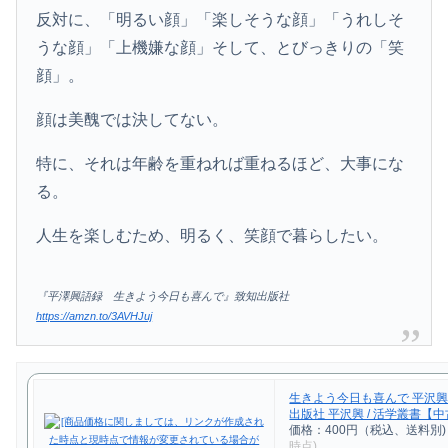
反対に、「明るい顔」「楽しそうな顔」「うれしそ
うな顔」「上機嫌な顔」そして、とびっきりの「笑
顔」。
顔は美醜では決してない。
特に、それは年齢を重ねれば重ねるほど、大事にな
る。
人生を楽しむため、明るく、笑顔で暮らしたい。
『平澤興語録 生きよう今日も喜んで』致知出版社
https://amzn.to/3AVHJuj
生きよう今日も喜んで 平沢興
出版社 平沢興 / 活学叢書【中
価格：400円（税込、送料別)
時点)