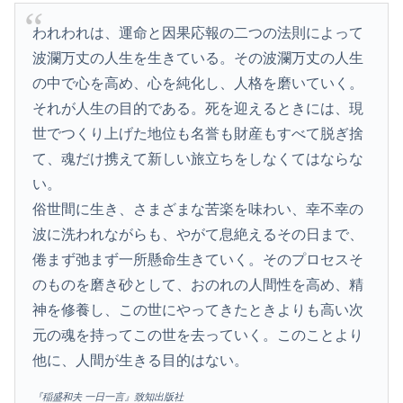
われわれは、運命と因果応報の二つの法則によって
波瀾万丈の人生を生きている。その波瀾万丈の人生
の中で心を高め、心を純化し、人格を磨いていく。
それが人生の目的である。死を迎えるときには、現
世でつくり上げた地位も名誉も財産もすべて脱ぎ捨
て、魂だけ携えて新しい旅立ちをしなくてはならな
い。
俗世間に生き、さまざまな苦楽を味わい、幸不幸の
波に洗われながらも、やがて息絶えるその日まで、
倦まず弛まず一所懸命生きていく。そのプロセスそ
のものを磨き砂として、おのれの人間性を高め、精
神を修養し、この世にやってきたときよりも高い次
元の魂を持ってこの世を去っていく。このことより
他に、人間が生きる目的はない。
『稲盛和夫 一日一言』致知出版社