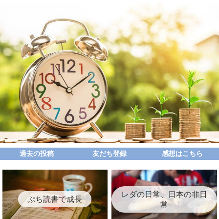
過去の投稿
友だち登録
感想はこちら
レダの日常、日本の非日
ぷち読書で成長
常