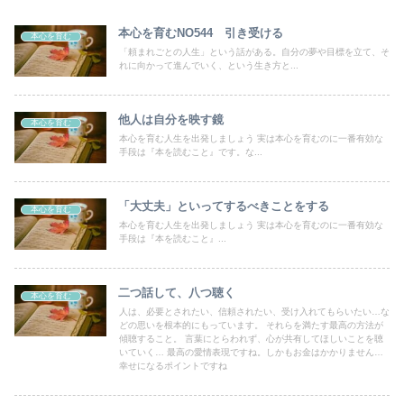
本心を育むNO544 引き受ける
本心を育む
「頼まれごとの人生」という話がある。自分の夢や目標を立て、そ
れに向かって進んでいく、という生き方と...
他人は自分を映す鏡
本心を育む
本心を育む人生を出発しましょう 実は本心を育むのに一番有効な
手段は『本を読むこと』です。な...
「大丈夫」といってするべきことをする
本心を育む
本心を育む人生を出発しましょう 実は本心を育むのに一番有効な
手段は『本を読むこと』...
二つ話して、八つ聴く
本心を育む
人は、必要とされたい、信頼されたい、受け入れてもらいたい…な
どの思いを根本的にもっています。 それらを満たす最高の方法が
傾聴すること。 言葉にとらわれず、心が共有してほしいことを聴
いていく… 最高の愛情表現ですね。しかもお金はかかりません…
幸せになるポイントですね