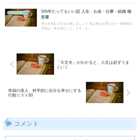
500年たってもいい話 人生・お金・仕事・結婚 極
本心を育む
意書
本心を育む人生を出発しましょう 実は本心を育むのに一番有効な
手段は『本を読むこと』です。な...
「大丈夫」がわかると、人生は必ずうま
くいく
幸福の達人 科学的に自分を幸せにする
行動リスト50
コメント