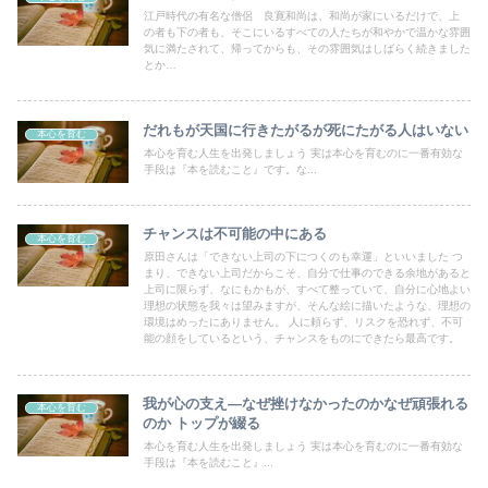
江戸時代の有名な僧侶 良寛和尚は、和尚が家にいるだけで、上
の者も下の者も、そこにいるすべての人たちが和やかで温かな雰囲
気に満たされて、帰ってからも、その雰囲気はしばらく続きました
とか…
だれもが天国に行きたがるが死にたがる人はいない
本心を育む
本心を育む人生を出発しましょう 実は本心を育むのに一番有効な
手段は『本を読むこと』です。な...
チャンスは不可能の中にある
本心を育む
原田さんは「できない上司の下につくのも幸運」といいました つ
まり、できない上司だからこそ、自分で仕事のできる余地があると
上司に限らず、なにもかもが、すべて整っていて、自分に心地よい
理想の状態を我々は望みますが、そんな絵に描いたような、理想の
環境はめったにありません。 人に頼らず、リスクを恐れず、不可
能の顔をしているという、チャンスをものにできたら最高です。
我が心の支え―なぜ挫けなかったのかなぜ頑張れる
本心を育む
のか トップが綴る
本心を育む人生を出発しましょう 実は本心を育むのに一番有効な
手段は『本を読むこと』...