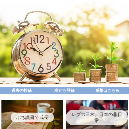
過去の投稿
友だち登録
感想はこちら
レダの日常、日本の非日
ぷち読書で成長
常