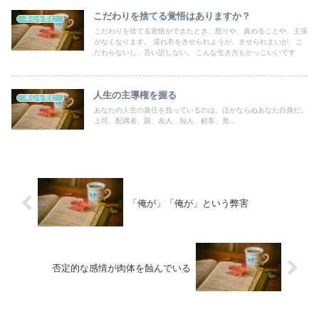
こだわりを捨てる覚悟はありますか？
本心を育む
こだわりを捨てる覚悟ができたとき、怒りや、責めることや、主張
がなくなります。 濡れ衣をきせられようが、きせられまいが、こ
だわらないし、言い訳しない。 こんな生き方もかっこいいです
人生の主導権を握る
本心を育む
あなたの人生の責任を負っているのは、ほかならぬあなた自身だ。
上司、配偶者、親、友人、知人、顧客、景...
「俺が」「俺が」という弊害
否定的な感情が肉体を蝕んでいる