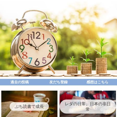
過去の投稿
友だち登録
感想はこちら
レダの日常、日本の非日
ぷち読書で成長
常