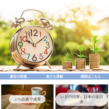
過去の投稿
友だち登録
感想はこちら
レダの日常、日本の非日
ぷち読書で成長
常