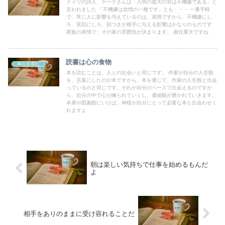
ドイツの詩人、ゲーテさんは「人間の最大の罪は不機嫌である」と
言われました 「不機嫌は怠惰の一種です」とも・・・ 一番手軽
で、常に人に影響を与えているのは、表情ですから、不機嫌にし
ろ、笑顔にしろ、顔つきが相手に与える影響はかなりのものです
家族の表情で、その家の雰囲気が決まります。 責任重大ですね
読書は心の食物
本心を育む
本を読むことは、人との出会いと同じです。 作家が自分の人生観
を、言葉にしたのが本ですから、本を通じて、作家の人生観と出会
っているのと同じです。それが自分のペースで出会えるのですか
ら、自分の中で心が練られていくし、価値観が磨かれていきます。
本屋や図書館にいけば、神様が自分にとって必要な本と出会わせく
れますよ
朝は楽しい気持ちで仕事を始めるもんだ
よ
相手をありのままに受け容れることだ