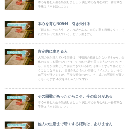
本心を育む人生を出発しましょう 実は本心を育むのに一番有効な
手段は『本を読むこと』...
本心を育むNO544 引き受ける
本心を育む
「頼まれごとの人生」という話がある。自分の夢や目標を立て、そ
れに向かって進んでいく、という生き方と...
肯定的に生きる人
本心を育む
人間の眼が見えている部分は、可視光の範囲しかないですから、全
体の１％にも満たないそうです 匂いも音も同じようなものですか
ら、自分が現実として認識できている部分は極々わずかであるとい
うことになります。 自分がわからない部分に『イエス』というの
は不安が伴いますが、不安な部分だからこそ、成功の可能性が高い
ともいえます 不安を楽しみたいですね
その困難があったからこそ、今の自分がある
本心を育む
本心を育む人生を出発しましょう 実は本心を育むのに一番有効な
手段は『本を読むこと』...
他人の生活まで暗くする権利は、ありません
本心を育む