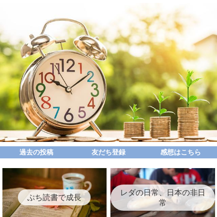
過去の投稿
友だち登録
感想はこちら
レダの日常、日本の非日
ぷち読書で成長
常