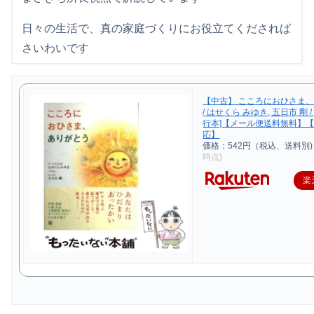
日々の生活で、真の家庭づくりにお役立てくだされば
さいわいです
【中古】 こころにおひさま
/ はせくら みゆき, 五日市 剛 /
行本]【メール便送料無料】
応】
価格：542円（税込、送料別)
時点)
楽