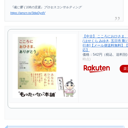
『魂に響く108の言葉』プロセスコンサルティング
https://amzn.to/3dwDydV
【中古】 こころにおひさま
/ はせくら みゆき, 五日市 剛 /
行本]【メール便送料無料】
応】
価格：542円（税込、送料別)
時点)
楽