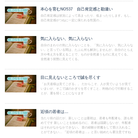
本心を育むNO537 自己肯定感と勘違い
本心を育む
自己肯定感は状況によって高まったり、低まったりします。もし、
自己肯定感がつねに一定に保たれる性質の...
気に入らない、気に入らない
本心を育む
自分のまわりの気に入らないことを、「気に入らない、気に入らな
い」と言っている間は、たぶん何も解決しませんが、自分のとらえ
方や考え方を変えることで、ものが全然違うものに見えてくる。
全然違う状態に見えてくる。
目に見えないところで誠を尽くす
本心を育む
「お天道様は見てござる」。 だからこそ、人が見ていようが見て
いまいが、そこで誠のかぎりを尽くすこと、利他の心で行動するこ
とが、運を招くことになります
近頃の若者は…
本心を育む
当たり前の話だが、新しいことは最初は、若者も年配者も、誰も初
めてです 新しいことを始めるのに、若者は躊躇しないが、年配者
はそれがなかなかできない。 昔の経験が邪魔をして受け入れるこ
とができない… 『近頃の若者は…』と言い始めたら要注意ですね