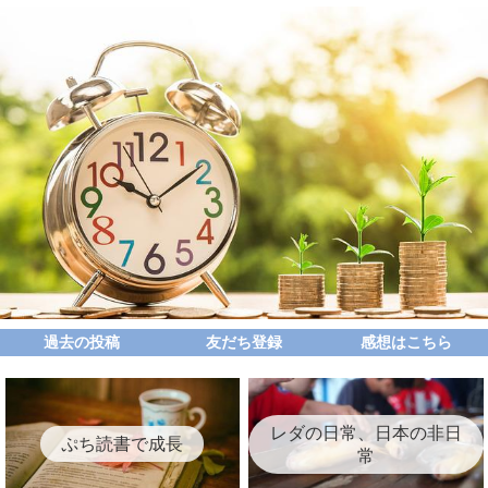
過去の投稿
友だち登録
感想はこちら
レダの日常、日本の非日
ぷち読書で成長
常