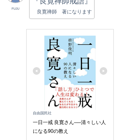
『良寛禅師戒語』
FUJU
良寛禅師 著になります
自由国民社
一日一戒 良寛さん──清々しい人
になる90の教え