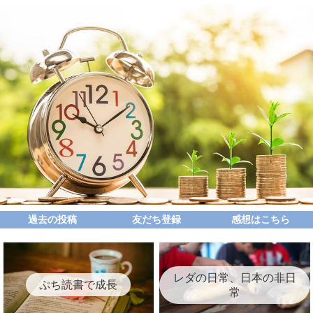
過去の投稿
友だち登録
感想はこちら
レダの日常、日本の非日
ぷち読書で成長
常