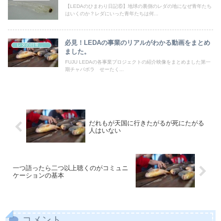
【LEDAのひまわり日記⑥】地球の裏側のレダの地になぜ青年たち
はいくのか？レダにいった青年たちは何...
必見！LEDAの事業のリアルがわかる動画をまとめ
レダの日常、日本の非日常
ました。
FUJU LEDAの各事業プロジェクトの紹介映像をまとめました第一
期チャパボラ せーたく...
だれもが天国に行きたがるが死にたがる
人はいない
一つ語ったら二つ以上聴くのがコミュニ
ケーションの基本
コメント