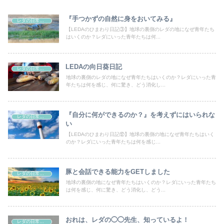
『手つかずの自然に身をおいてみる』
レダの日常、日本の非日常
【LEDAのひまわり日記③】地球の裏側のレダの地になぜ青年たち
はいくのか？レダにいった青年たちは何...
LEDAの向日葵日記
レダの日常、日本の非日常
地球の裏側のレダの地になぜ青年たちはいくのか？レダにいった青
年たちは何を感じ、何に驚き、どう消化し...
『自分に何ができるのか？』を考えずにはいられな
レダの日常、日本の非日常
い
【LEDAのひまわり日記⑫】地球の裏側の地になぜ青年たちはいく
のか？レダにいった青年たちは何を感じ...
豚と会話できる能力をGETしました
レダの日常、日本の非日常
地球の裏側の地になぜ青年たちはいくのか？レダにいった青年たち
は何を感じ、何に驚き、どう消化し、どう...
おれは、レダの◯◯先生、知っているよ！
レダの日常、日本の非日常