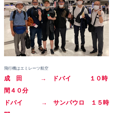
飛行機はエミレーツ航空
成 田 → ドバイ １０時
間４０分
ドバイ → サンパウロ １５時