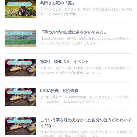
島田さん宅の「庭」
レダの日常、日本の非日常
シマケンこと島田賢二さんの、南米レダでの生活や活動について紹
介！ HARADA 今回は現地...
『手つかずの自然に身をおいてみる』
レダの日常、日本の非日常
【LEDAのひまわり日記③】地球の裏側のレダの地になぜ青年たち
はいくのか？レダにいった青年たちは何...
第3回 ONLINE イベント
レダの日常、日本の非日常
今回は第二期チャパボラに参加して５ヶ月経った２名の青年にイン
タビューした内容を中心に配信しました。...
LEDA摂理 紹介映像
レダの日常、日本の非日常
先日ある集会で「レダ摂理の啓蒙」をしてきました。１７分間で
す。LEDAがどこにあるのか？どうやって...
こういう事を味わえなかった自分のほうがかわいそ
レダの日常、日本の非日常
うだな
地球の裏側の地になぜ青年たちはいくのか？レダにいった青年たち
は何を感じ、何に驚き、どう消化し、どう...