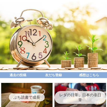
過去の投稿
友だち登録
感想はこちら
レダの日常、日本の非日
ぷち読書で成長
常