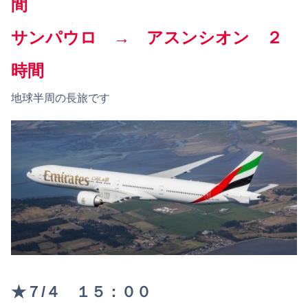
間
サンパウロ → アスンシオン ２
時間
地球半周の長旅です
★７/４ １５：００