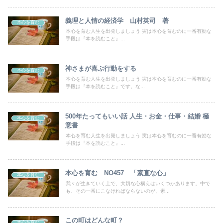
義理と人情の経済学 山村英司 著
本心を育む
本心を育む人生を出発しましょう 実は本心を育むのに一番有効な
手段は『本を読むこと』...
神さまが喜ぶ行動をする
本心を育む
本心を育む人生を出発しましょう 実は本心を育むのに一番有効な
手段は『本を読むこと』です。な...
500年たってもいい話 人生・お金・仕事・結婚 極
本心を育む
意書
本心を育む人生を出発しましょう 実は本心を育むのに一番有効な
手段は『本を読むこと』...
本心を育む NO457 「素直な心」
本心を育む
我々が生きていく上で、大切な心構えはいくつかあります。中で
も、その一番にこなければならないのが、素...
この町はどんな町？
本心を育む