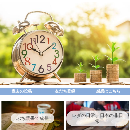
過去の投稿
友だち登録
感想はこちら
レダの日常、日本の非日
ぷち読書で成長
常