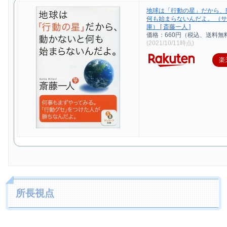
地球は「行動の星」だから、
何も始まらないんだよ。 （
庫） [ 斎藤一人 ]
価格：660円（税込、送料無料
(2021/10/11時点)
楽
所長視点