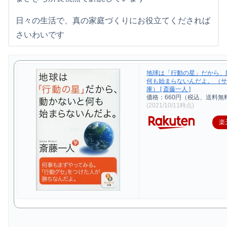
日々の生活で、真の家庭づくりにお役立てくだされば
さいわいです
地球は「行動の星」だから、
何も始まらないんだよ。 （
庫） [ 斎藤一人 ]
価格：660円（税込、送料無料
(2021/10/11時点)
楽