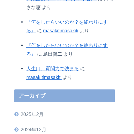
さな恵
より
『何をしたらいいのか？を終わりにす
る』
に
masakitimasakiti
より
『何をしたらいいのか？を終わりにす
る』
に
島田賢二
より
人生は、質問力で決まる
に
masakitimasakiti
より
アーカイブ
2025年2月
2024年12月