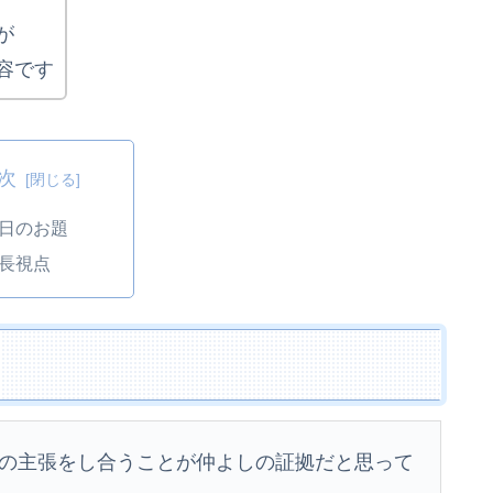
が
容です
次
日のお題
長視点
の主張をし合うことが仲よしの証拠だと思って