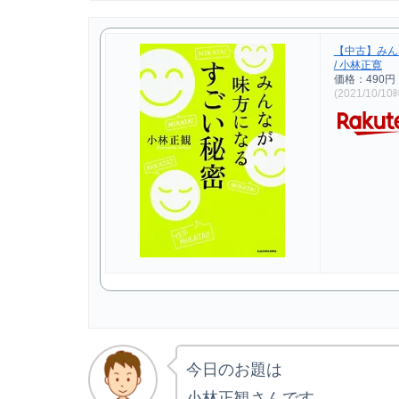
【中古】みん
/ 小林正寛
価格：490円
(2021/10/1
今日のお題は
小林正観さんです