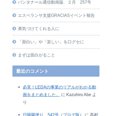
パンタナール通信動画版 ２月 257号
エスペランサ支援GRACIASイベント報告
勇気づけてくれる人に
「面白い」や「楽しい」を口グセに
まずは面白がること
最近のコメント
必見！LEDAの事業のリアルがわかる動
画をまとめました。
に
Kazuhiro Abe
よ
り
日陽園便り 542号（ブログ版）
に
高村