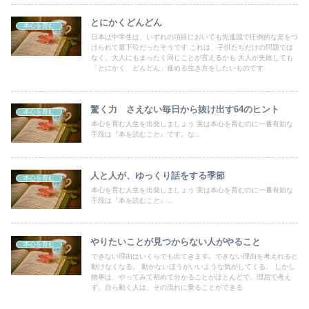
とにかくどんどん
本心を育む
日本は中学生は、いずれの項目においても先進国で圧倒的な差をつ
けられて最下位だったそうです これは、子供たちだけの問題では
なく、大人にもまったく同じことが言えるかも 大人が失敗しても
「とにかく どんどん」進める生き方をしたいものです
驚く力 さえない毎日から抜け出す64のヒント
本心を育む
本心を育む人生を出発しましょう 実は本心を育むのに一番有効な
手段は『本を読むこと』です。な...
人と人が、ゆっくり話をする季節
本心を育む
本心を育む人生を出発しましょう 実は本心を育むのに一番有効な
手段は『本を読むこと』...
やりたいことが見つからない人がやること
本心を育む
できない理由はいくらでも出てきます。できない理由を考えれると
動けなくなる。 動かないほうがいいような気がしてくる。 しかし
物事は、やってみて初めて分かることがほとんどで、理屈で考え
ず、自ら動く人は、その流れに乗ることができる