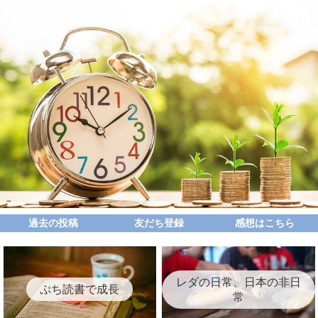
過去の投稿
友だち登録
感想はこちら
レダの日常、日本の非日
ぷち読書で成長
常