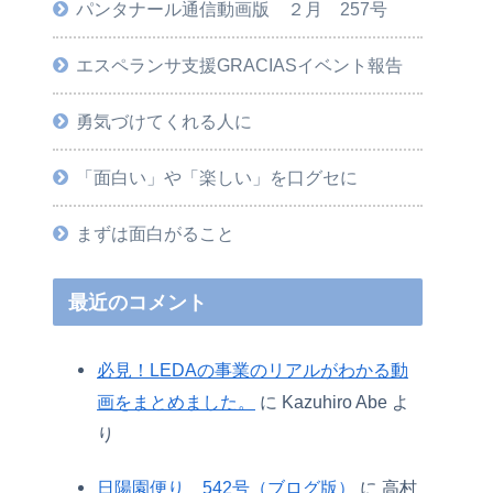
パンタナール通信動画版 ２月 257号
エスペランサ支援GRACIASイベント報告
勇気づけてくれる人に
「面白い」や「楽しい」を口グセに
まずは面白がること
最近のコメント
必見！LEDAの事業のリアルがわかる動
画をまとめました。
に
Kazuhiro Abe
よ
り
日陽園便り 542号（ブログ版）
に
高村