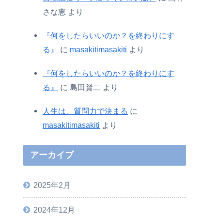
さな恵
より
『何をしたらいいのか？を終わりにす
る』
に
masakitimasakiti
より
『何をしたらいいのか？を終わりにす
る』
に
島田賢二
より
人生は、質問力で決まる
に
masakitimasakiti
より
アーカイブ
2025年2月
2024年12月