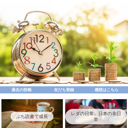
過去の投稿
友だち登録
感想はこちら
レダの日常、日本の非日
ぷち読書で成長
常