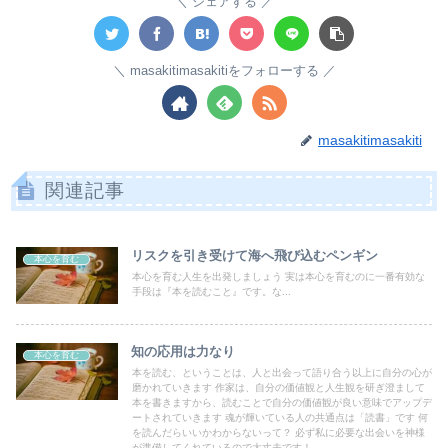
シェアする
masakitimasakitiをフォローする
masakitimasakiti
関連記事
リスクを引き受けて海へ飛び込むペンギン
本心を育む
本心を育む人生を出発しましょう 実は本心を育むのに一番有効な
手段は『本を読むこと』です。な...
知の応用は力なり
本心を育む
本を読む、ということは、人と出会って語り合う以上に自分の心が
磨かれていきます 作家は、自分の価値観と人生観を研ぎ澄まして
本を書きますから、読むことで自分の価値観が良い意味でアップデ
ートされていきます 魂が輝いている人の共通点は「読書」です 何
を読んだらいいかわからないって？ 必ず私に必要な出会いを神様
が準備してくれているので大丈夫です！