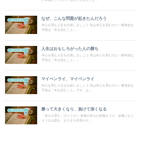
なぜ、こんな問題が起きたんだろう
本心を育む
本心を育む人生を出発しましょう 実は本心を育むのに一番有効な
手段は『本を読むこと』...
人生はおもしろがった人の勝ち
本心を育む
本心を育む人生を出発しましょう 実は本心を育むのに一番有効な
手段は『本を読むこと』...
マイペンライ、マイペンライ
本心を育む
本心を育む人生を出発しましょう 実は本心を育むのに一番有効な
手段は『本を読むこと』です。な...
勝って大きくなり、負けて深くなる
本心を育む
「本心を育む」のトリセツ 皆様の本心が刺激をうけ、栄養になり
そうなお題を、まさきち所長がチ...