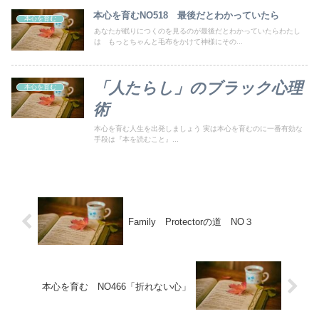
本心を育むNO518 最後だとわかっていたら
本心を育む
あなたが眠りにつくのを見るのが最後だとわかっていたらわたし
は もっとちゃんと毛布をかけて神様にその...
「人たらし」のブラック心理
本心を育む
術
本心を育む人生を出発しましょう 実は本心を育むのに一番有効な
手段は『本を読むこと』...
Family Protectorの道 NO３
本心を育む NO466「折れない心」