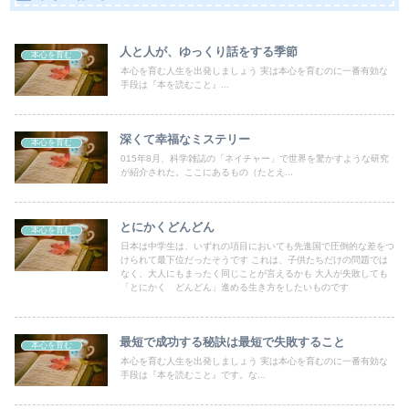
人と人が、ゆっくり話をする季節
本心を育む
本心を育む人生を出発しましょう 実は本心を育むのに一番有効な
手段は『本を読むこと』...
深くて幸福なミステリー
本心を育む
015年8月、科学雑誌の「ネイチャー」で世界を驚かすような研究
が紹介された。ここにあるもの（たとえ...
とにかくどんどん
本心を育む
日本は中学生は、いずれの項目においても先進国で圧倒的な差をつ
けられて最下位だったそうです これは、子供たちだけの問題では
なく、大人にもまったく同じことが言えるかも 大人が失敗しても
「とにかく どんどん」進める生き方をしたいものです
最短で成功する秘訣は最短で失敗すること
本心を育む
本心を育む人生を出発しましょう 実は本心を育むのに一番有効な
手段は『本を読むこと』です。な...