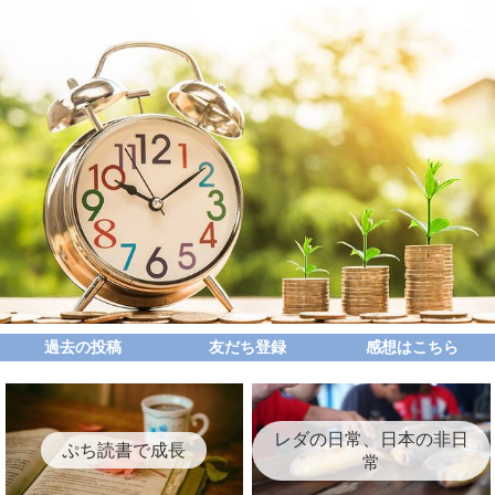
過去の投稿
友だち登録
感想はこちら
レダの日常、日本の非日
ぷち読書で成長
常