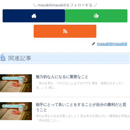
masakitimasakitiをフォローする
masakitimasakiti
関連記事
魅力的な人になるに重要なこと
本心を育む
「本心を育む」ブログはこんなブログです 最近『成長が止まってい
る…』と 感じ...
相手にとって良いことをすることが自分の勝利だと思
本心を育む
うこと
本心を育む人生を出発しましょう 実は本心を育むのに一番有効な手段は
『本を読むこと』...