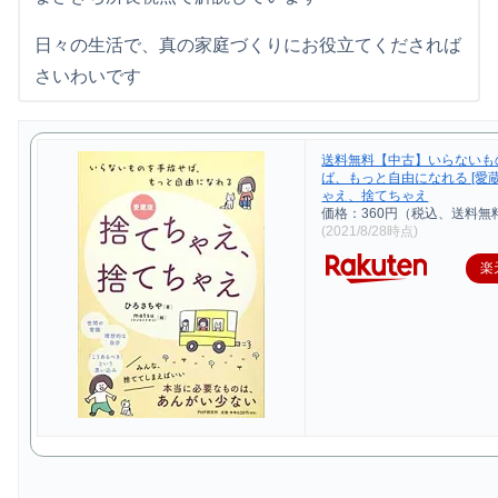
日々の生活で、真の家庭づくりにお役立てくだされば
さいわいです
送料無料【中古】いらないも
ば、もっと自由になれる [愛
ゃえ、捨てちゃえ
価格：360円（税込、送料無料
(2021/8/28時点)
楽