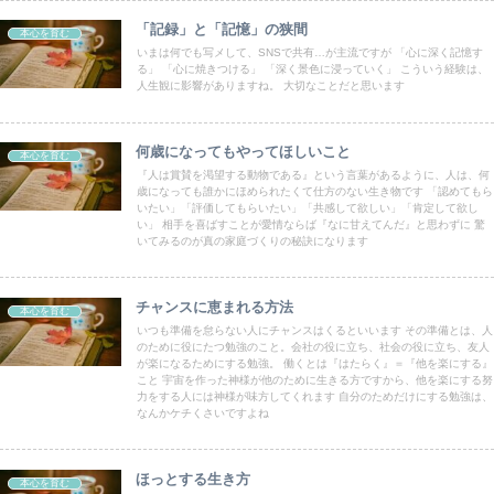
「記録」と「記憶」の狭間
本心を育む
いまは何でも写メして、SNSで共有…が主流ですが 「心に深く記憶す
る」 「心に焼きつける」 「深く景色に浸っていく」 こういう経験は、
人生観に影響がありますね。 大切なことだと思います
何歳になってもやってほしいこと
本心を育む
『人は賞賛を渇望する動物である』という言葉があるように、人は、何
歳になっても誰かにほめられたくて仕方のない生き物です 「認めてもら
いたい」「評価してもらいたい」「共感して欲しい」「肯定して欲し
い」 相手を喜ばすことが愛情ならば『なに甘えてんだ』と思わずに 驚
いてみるのが真の家庭づくりの秘訣になります
チャンスに恵まれる方法
本心を育む
いつも準備を怠らない人にチャンスはくるといいます その準備とは、人
のために役にたつ勉強のこと。会社の役に立ち、社会の役に立ち、友人
が楽になるためにする勉強。 働くとは『はたらく』＝『他を楽にする』
こと 宇宙を作った神様が他のために生きる方ですから、他を楽にする努
力をする人には神様が味方してくれます 自分のためだけにする勉強は、
なんかケチくさいですよね
ほっとする生き方
本心を育む