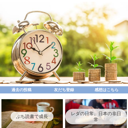
過去の投稿
友だち登録
感想はこちら
レダの日常、日本の非日
ぷち読書で成長
常