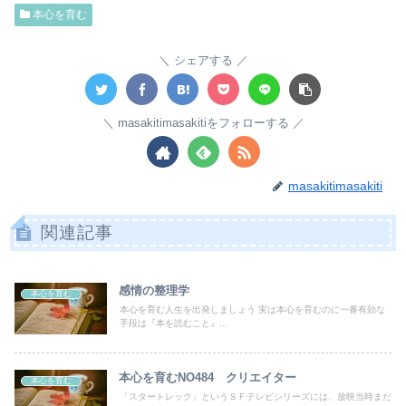
本心を育む
シェアする
masakitimasakitiをフォローする
masakitimasakiti
関連記事
感情の整理学
本心を育む
本心を育む人生を出発しましょう 実は本心を育むのに一番有効な
手段は『本を読むこと』...
本心を育むNO484 クリエイター
本心を育む
「スタートレック」というＳＦテレビシリーズには、放映当時まだ