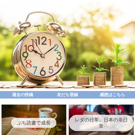
過去の投稿
友だち登録
感想はこちら
レダの日常、日本の非日
ぷち読書で成長
常