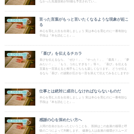
なかった先進技術が50個も予言されてい...
言った言葉がもっと言いたくなるような現象が起こ
本心を育む
る
本心を育む人生を出発しましょう 実は本心を育むのに一番有効な
手段は『本を読むこと』...
「喜び」を伝えるチカラ
本心を育む
喜びを伝えるなら、「ぜひ！」、「やった！」、「最高！」、「夢
みたい！」、「もう、うれしすぎる！」等々。 「喜び」を伝える
言葉を一言添えると相手もこちらも楽しくなります。 どうせ伝え
るなら「喜び」の波動が広がる一言を添えて伝えてみるとしますか
仕事とは絶対に成功しなければならないものだ
本心を育む
本心を育む人生を出発しましょう 実は本心を育むのに一番有効な
手段は『本を読むこと』...
感謝の心を深めたい方へ
本心を育む
人間の生命がおわったということを、 医師はこの血液の循環と呼
吸の二つによって判断します。 健康な人は血液の循環がスムーズ