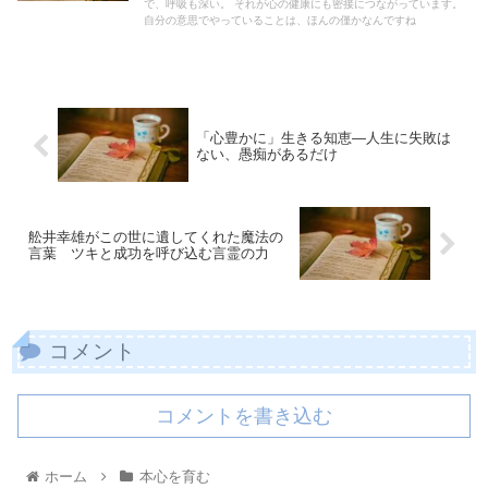
で、呼吸も深い。 それが心の健康にも密接につながっています。
自分の意思でやっていることは、ほんの僅かなんですね
「心豊かに」生きる知恵―人生に失敗は
ない、愚痴があるだけ
舩井幸雄がこの世に遺してくれた魔法の
言葉 ツキと成功を呼び込む言霊の力
コメント
コメントを書き込む
ホーム
本心を育む