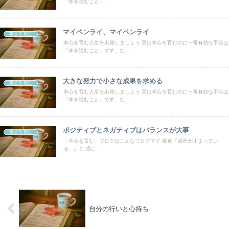
『本を読むこと』...
マイペンライ、マイペンライ
本心を育む
本心を育む人生を出発しましょう 実は本心を育むのに一番有効な手段は
『本を読むこと』です。な...
大きな努力で小さな成果を求める
本心を育む
本心を育む人生を出発しましょう 実は本心を育むのに一番有効な手段は
『本を読むこと』です。な...
ポジティブとネガティブはバランスが大事
本心を育む
「本心を育む」ブログはこんなブログです 最近『成長が止まってい
る…』と 感じ...
自分の行いと心持ち