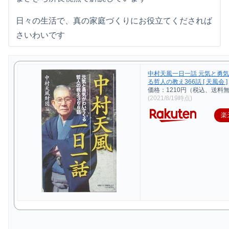
日々の生活で、真の家庭づくりにお役立てくだされば
さいわいです
中村天風一日一話 元気と勇
る哲人の教え366話 [ 天風会 ]
価格：1210円（税込、送料無
(2021/8/19時点)
楽