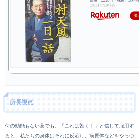
価格：1210円（税込、送料無
(2021/8/19時点)
楽
所長視点
何の効能もない薬でも、「これは効く！」と信じて服用す
ると、私たちの身体はそれに反応し、病原体などをやっつ