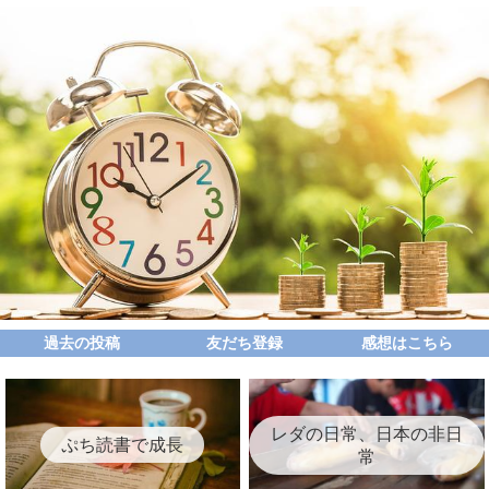
過去の投稿
友だち登録
感想はこちら
レダの日常、日本の非日
ぷち読書で成長
常