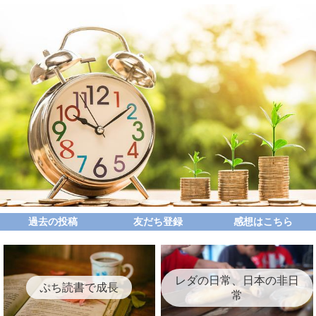
過去の投稿
友だち登録
感想はこちら
レダの日常、日本の非日
ぷち読書で成長
常