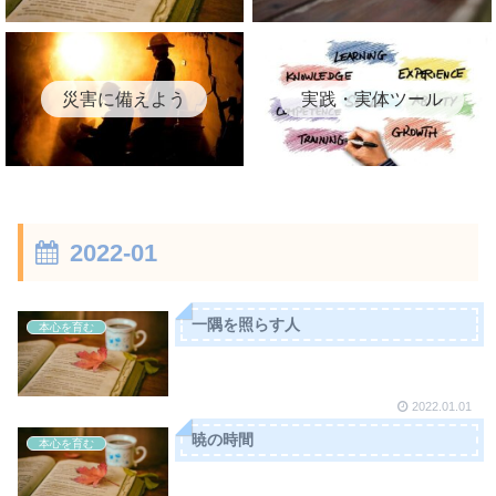
災害に備えよう
実践・実体ツール
2022-01
一隅を照らす人
本心を育む
2022.01.01
暁の時間
本心を育む