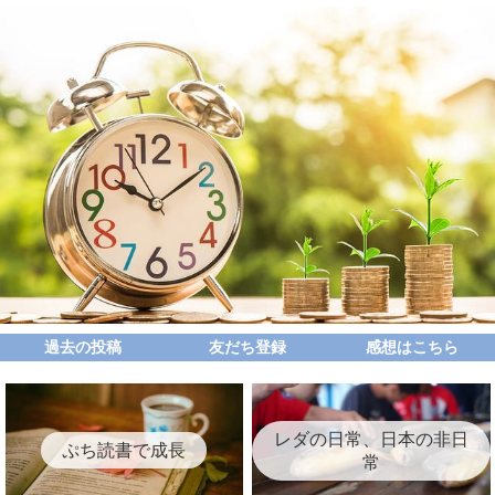
過去の投稿
友だち登録
感想はこちら
レダの日常、日本の非日
ぷち読書で成長
常