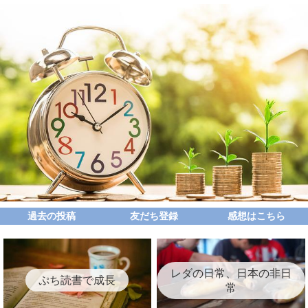
過去の投稿
友だち登録
感想はこちら
レダの日常、日本の非日
ぷち読書で成長
常