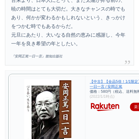
古来より、日本人にとって、まだ太陽が昇る前の、
暁の時間はとても大切だ。大きなチャンスの時でも
あり、何かが変わるかもしれないという、きっかけ
をつかむ時でもあるからだ。
元旦にあたり、大いなる自然の恵みに感謝し、今年
一年を良き希望の年としたい。
『安岡正篤一日一言』致知出版社
【中古】【全品5倍！1/1限
一日一言 / 安岡正篤
価格：580円（税込、送料無料
(2022/1/1時点)
楽