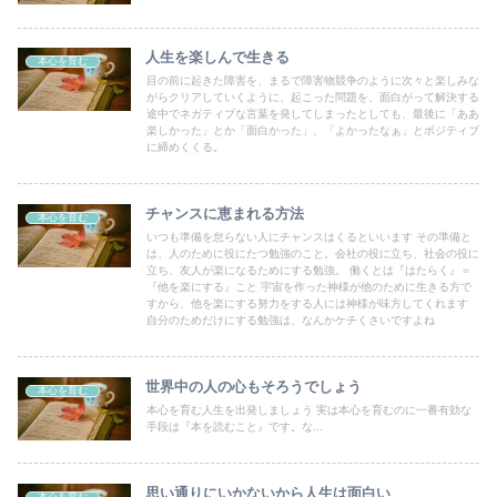
人生を楽しんで生きる
本心を育む
目の前に起きた障害を、まるで障害物競争のように次々と楽しみな
がらクリアしていくように、起こった問題を、面白がって解決する
途中でネガティブな言葉を発してしまったとしても、最後に「ああ
楽しかった」とか「面白かった」、「よかったなぁ」とポジティブ
に締めくくる。
チャンスに恵まれる方法
本心を育む
いつも準備を怠らない人にチャンスはくるといいます その準備と
は、人のために役にたつ勉強のこと。会社の役に立ち、社会の役に
立ち、友人が楽になるためにする勉強。 働くとは『はたらく』＝
『他を楽にする』こと 宇宙を作った神様が他のために生きる方で
すから、他を楽にする努力をする人には神様が味方してくれます
自分のためだけにする勉強は、なんかケチくさいですよね
世界中の人の心もそろうでしょう
本心を育む
本心を育む人生を出発しましょう 実は本心を育むのに一番有効な
手段は『本を読むこと』です。な...
思い通りにいかないから人生は面白い