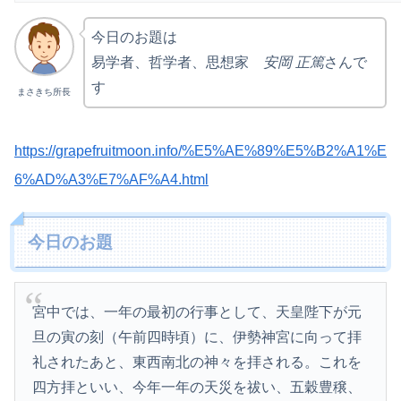
今日のお題は
易学者、哲学者、思想家
安岡 正篤
さんで
す
まさきち所長
https://grapefruitmoon.info/%E5%AE%89%E5%B2%A1%E
6%AD%A3%E7%AF%A4.html
今日のお題
宮中では、一年の最初の行事として、天皇陛下が元
旦の寅の刻（午前四時頃）に、伊勢神宮に向って拝
礼されたあと、東西南北の神々を拝される。これを
四方拝といい、今年一年の天災を祓い、五穀豊穣、