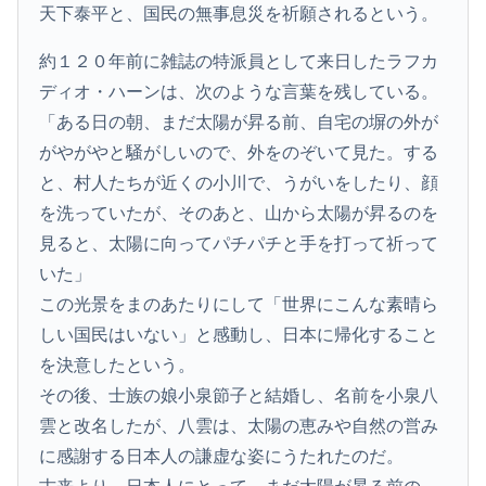
天下泰平と、国民の無事息災を祈願されるという。
約１２０年前に雑誌の特派員として来日したラフカ
ディオ・ハーンは、次のような言葉を残している。
「ある日の朝、まだ太陽が昇る前、自宅の塀の外が
がやがやと騒がしいので、外をのぞいて見た。する
と、村人たちが近くの小川で、うがいをしたり、顔
を洗っていたが、そのあと、山から太陽が昇るのを
見ると、太陽に向ってパチパチと手を打って祈って
いた」
この光景をまのあたりにして「世界にこんな素晴ら
しい国民はいない」と感動し、日本に帰化すること
を決意したという。
その後、士族の娘小泉節子と結婚し、名前を小泉八
雲と改名したが、八雲は、太陽の恵みや自然の営み
に感謝する日本人の謙虚な姿にうたれたのだ。