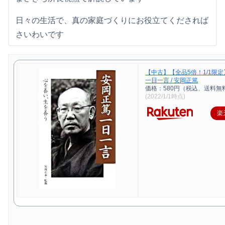
日々の生活で、真の家庭づくりにお役立てくだされば
さいわいです
【中古】【全品5倍！1/1限
一日一言 / 安岡正篤
価格：580円（税込、送料無料
(2022/1/1時点)
楽