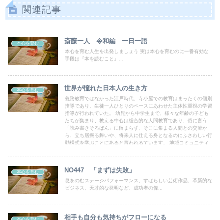
関連記事
斎藤一人 令和編 一日一語
本心を育む
本心を育む人生を出発しましょう 実は本心を育むのに一番有効な
手段は『本を読むこと』...
世界が憧れた日本人の生き方
本心を育む
義務教育ではなかった江戸時代、寺小屋での教育はまったくの個別
指導であり、生徒一人ひとりのペースにあわせた主体性重視の学習
指導が行われていた。 幼児から中学生まで、様々な年齢の子ども
たちが集まり、教える中心は総合的な人間教育であり、俗に言う
「読み書きそろばん」に留まらず、そこに集まる人間との交流か
ら、立ち居振る舞いや、将来人に仕える身となるのにふさわしい行
動様式を学ぶことにあると言われるています。 地域コミュニティ
の原点ですね。
NO447 「まずは失敗」
本心を育む
息をのむステージパフォーマンス、すばらしい芸術作品、革新的な
ビジネス、天才的な発明など、成功者の偉...
相手も自分も気持ちがフローになる
本心を育む