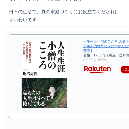
日々の生活で、真の家庭づくりにお役立てくだされば
さいわいです
人生生涯小僧のこころ 大峯
が超人的修行の末につかんだ世
亮潤 ]
価格：1760円（税込、送料無
(2022/1/16時点)
楽