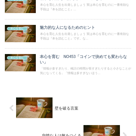
本心を育む人生を出発しましょう 実は本心を育むのに一番有効な
手段は『本を読むこと』...
魅力的な人になるためのヒント
本心を育む
本心を育む人生を出発しましょう 実は本心を育むのに一番有効な
手段は『本を読むこと』です。な...
本心を育む NO453「コインで決めても変わらな
本心を育む
い」
「情報が多すぎたり、検討の時間が長すぎたりすると小さなことが
気になってくる」「情報は多すぎないほう...
壁を破る言葉
怠惰な人は敵をつくる