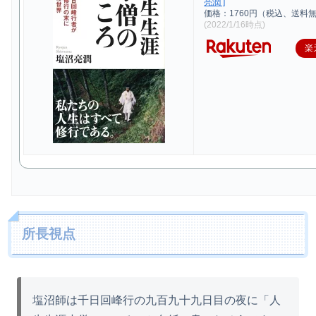
亮潤 ]
価格：1760円（税込、送料無
(2022/1/16時点)
楽
所長視点
塩沼師は千日回峰行の九百九十九日目の夜に「人