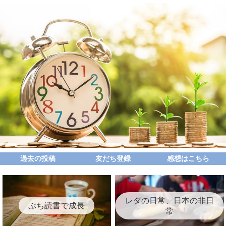
過去の投稿
友だち登録
感想はこちら
レダの日常、日本の非日
ぷち読書で成長
常