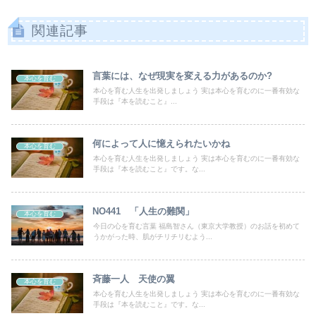
関連記事
言葉には、なぜ現実を変える力があるのか?
本心を育む
本心を育む人生を出発しましょう 実は本心を育むのに一番有効な
手段は『本を読むこと』...
何によって人に憶えられたいかね
本心を育む
本心を育む人生を出発しましょう 実は本心を育むのに一番有効な
手段は『本を読むこと』です。な...
NO441 「人生の難関」
本心を育む
今日の心を育む言葉 福島智さん（東京大学教授）のお話を初めて
うかがった時、肌がチリチリむよう...
斉藤一人 天使の翼
本心を育む
本心を育む人生を出発しましょう 実は本心を育むのに一番有効な
手段は『本を読むこと』です。な...