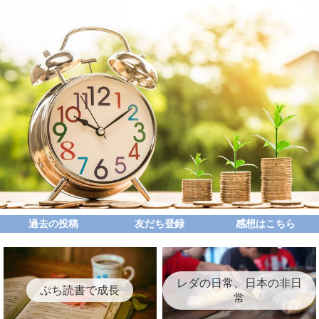
過去の投稿
友だち登録
感想はこちら
レダの日常、日本の非日
ぷち読書で成長
常