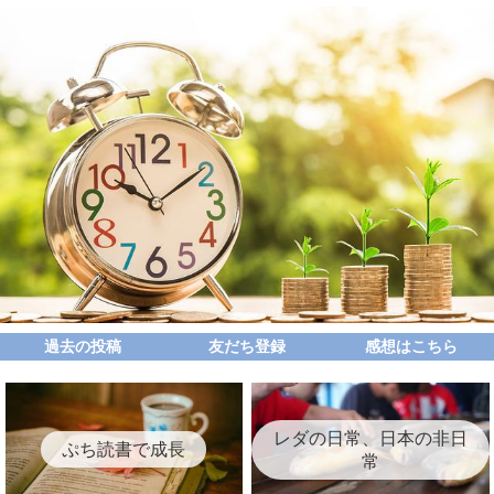
過去の投稿
友だち登録
感想はこちら
レダの日常、日本の非日
ぷち読書で成長
常