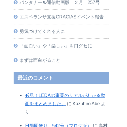
パンタナール通信動画版 ２月 257号
エスペランサ支援GRACIASイベント報告
勇気づけてくれる人に
「面白い」や「楽しい」を口グセに
まずは面白がること
最近のコメント
必見！LEDAの事業のリアルがわかる動
画をまとめました。
に
Kazuhiro Abe
よ
り
日陽園便り 542号（ブログ版）
に
高村