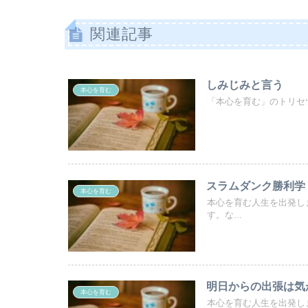
関連記事
しみじみと言う
本心を育む
「本心を育む」のトリセツ
スラムダンク勝利学
本心を育む
本心を育む人生を出発し
す。な...
明日からの出張は気
本心を育む
本心を育む人生を出発しま