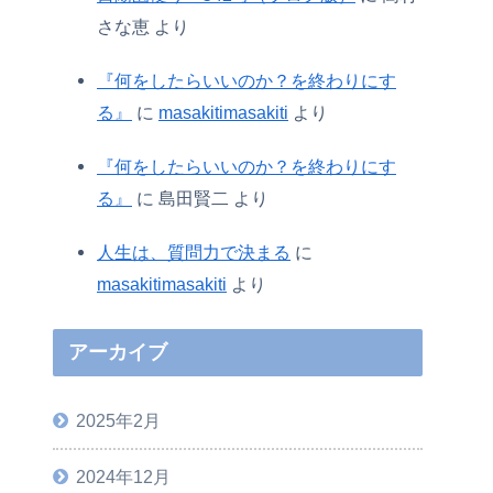
さな恵
より
『何をしたらいいのか？を終わりにす
る』
に
masakitimasakiti
より
『何をしたらいいのか？を終わりにす
る』
に
島田賢二
より
人生は、質問力で決まる
に
masakitimasakiti
より
アーカイブ
2025年2月
2024年12月