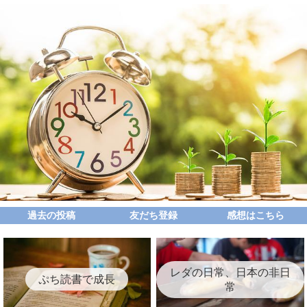
過去の投稿
友だち登録
感想はこちら
レダの日常、日本の非日
ぷち読書で成長
常