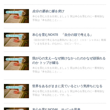
自分の運命に楯を突け
本心を育む
本心を育む人生を出発しましょう 実は本心を育むのに一番有効な
手段は『本を読むこと』...
本心を育むNO478 「自分の頭で考える」
本心を育む
《自分の頭で考えるのは勇気のいること》（ココ・シャネル）映画
「いまを生きる」のなかに、ロビン・ウィ...
我が心の支え―なぜ挫けなかったのかなぜ頑張れる
本心を育む
のか トップが綴る
本心を育む人生を出発しましょう 実は本心を育むのに一番有効な
手段は『本を読むこと』...
世界をあるがままに見ているという気持ちになる
本心を育む
本心を育む人生を出発しましょう 実は本心を育むのに一番有効な
手段は『本を読むこと』です。な...
本心を育むNO546 サバンナ思考