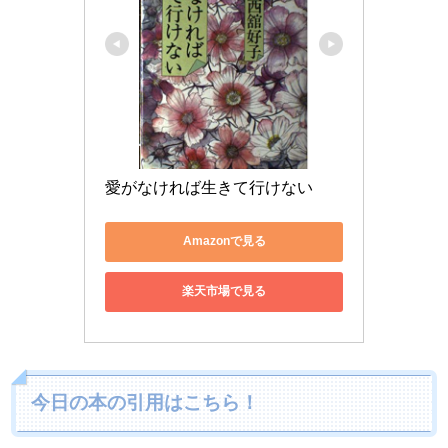
愛がなければ生きて行けない
Amazonで見る
楽天市場で見る
今日の本の引用はこちら！