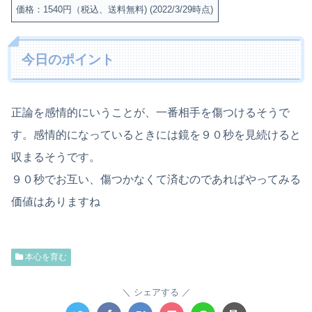
価格：1540円（税込、送料無料) (2022/3/29時点)
今日のポイント
正論を感情的にいうことが、一番相手を傷つけるそうで
す。感情的になっているときには鏡を９０秒を見続けると
収まるそうです。
９０秒でお互い、傷つかなくて済むのであればやってみる
価値はありますね
本心を育む
シェアする