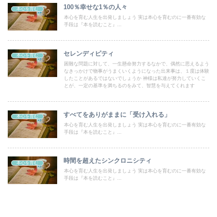
100％幸せな1％の人々
本心を育む
本心を育む人生を出発しましょう 実は本心を育むのに一番有効な
手段は『本を読むこと』...
セレンディピティ
本心を育む
困難な問題に対して、一生懸命努力するなかで、偶然に思えるよう
なきっかけで物事がうまくいくようになった出来事は、１度は体験
したことがあるではないでしょうか 神様は私達が努力していくこ
とが、一定の基準を満ちるのをみて、智慧を与えてくれます
すべてをありがままに「受け入れる」
本心を育む
本心を育む人生を出発しましょう 実は本心を育むのに一番有効な
手段は『本を読むこと』...
時間を超えたシンクロニシティ
本心を育む
本心を育む人生を出発しましょう 実は本心を育むのに一番有効な
手段は『本を読むこと』...