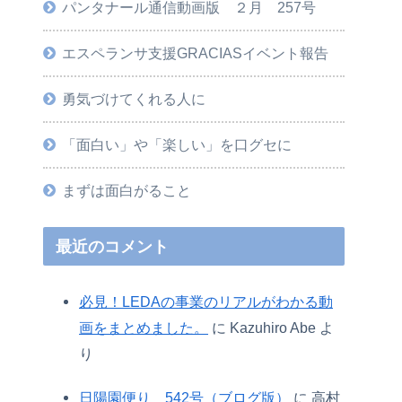
パンタナール通信動画版 ２月 257号
エスペランサ支援GRACIASイベント報告
勇気づけてくれる人に
「面白い」や「楽しい」を口グセに
まずは面白がること
最近のコメント
必見！LEDAの事業のリアルがわかる動
画をまとめました。
に
Kazuhiro Abe
よ
り
日陽園便り 542号（ブログ版）
に
高村