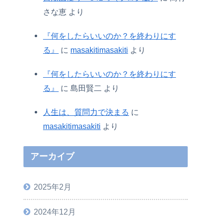
さな恵
より
『何をしたらいいのか？を終わりにす
る』
に
masakitimasakiti
より
『何をしたらいいのか？を終わりにす
る』
に
島田賢二
より
人生は、質問力で決まる
に
masakitimasakiti
より
アーカイブ
2025年2月
2024年12月