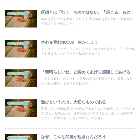
瞑想とは「行う」ものではない。「起こる」もの
本心を育む
本心を育む人生を出発しましょう 実は本心を育むのに一番有効な
手段は『本を読むこと』...
本心を育むNO509 何かしよう
本心を育む
エミリー・デッケンソンというアメリカの女性詩人が、「一羽の鳥
でも救えることができたら私の生まれてき...
「素晴らしいね」と認めてあげて感謝してあげる
本心を育む
「本心を育む」のトリセツ 皆様の本心が刺激をうけ、栄養になり
そうなお題を、まさきち所長がチ...
遊びというのは、大切なものである
本心を育む
聖書には、神様は喜びのためにアダムとエバを創造した…とありま
す 楽しい仕事だから、仕事が楽しいのではなく、楽しく仕事をす
るから、仕事が楽しくなるのかもしれません
なぜ、こんな問題が起きたんだろう
本心を育む