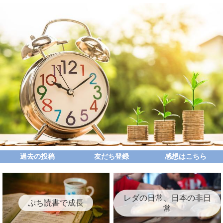
過去の投稿
友だち登録
感想はこちら
レダの日常、日本の非日
ぷち読書で成長
常