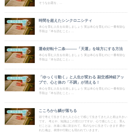
そうなお題を、...
時間を超えたシンクロニシティ
本心を育む
本心を育む人生を出発しましょう 実は本心を育むのに一番有効な
手段は『本を読むこと』...
運命好転十二条―――「天運」を味方にする方法
本心を育む
本心を育む人生を出発しましょう 実は本心を育むのに一番有効な
手段は『本を読むこと』...
「ゆっくり動く」と人生が変わる 副交感神経アッ
本心を育む
プで、心と体の「不調」が消える！
本心を育む人生を出発しましょう 実は本心を育むのに一番有効な
手段は『本を読むこと』...
こころから鱗が落ちる
本心を育む
頭で考えて生きてきた人と心とで感じて生きてきた人と差は大きい
です。 考えや、知識はこの世だけですが、心で感じたこと、育ん
だことは、永遠に魂に刻まれて、私のなかに生きていきます 磨か
れた魂は、表情や行動にも現われていきます。