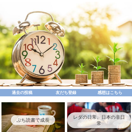
過去の投稿
友だち登録
感想はこちら
レダの日常、日本の非日
ぷち読書で成長
常