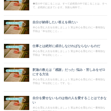
◆世の中で起こることは、すべて必然世の中で起こることは、すべ
て、必然的に起きています。失敗も例外で...
自分が納得したい答えを得たい
本心を育む
本心を育む人生を出発しましょう 実は本心を育むのに一番有効な
手段は『本を読むこと』...
仕事とは絶対に成功しなければならないものだ
本心を育む
本心を育む人生を出発しましょう 実は本心を育むのに一番有効な
手段は『本を読むこと』...
釈迦の教えは「感謝」だった: 悩み・苦しみをゼロ
本心を育む
にする方法
本心を育む人生を出発しましょう 実は本心を育むのに一番有効な
手段は『本を読むこと』です。な...
自分を愛せないものは他の人を愛することはできな
本心を育む
い
本心を育む人生を出発しましょう 実は本心を育むのに一番有効な