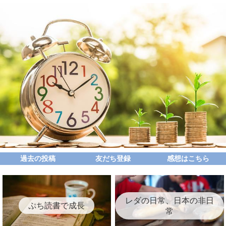
過去の投稿
友だち登録
感想はこちら
レダの日常、日本の非日
ぷち読書で成長
常