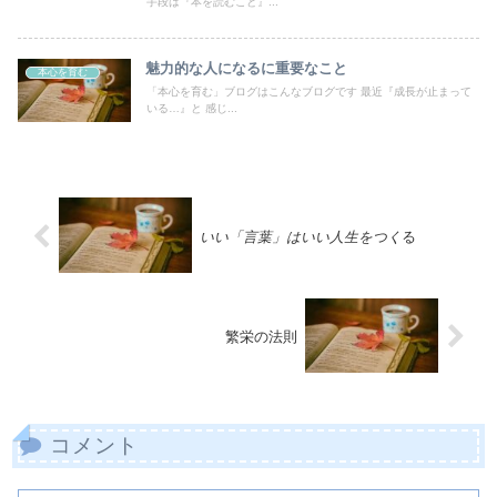
手段は『本を読むこと』...
魅力的な人になるに重要なこと
本心を育む
「本心を育む」ブログはこんなブログです 最近『成長が止まって
いる…』と 感じ...
いい「言葉」はいい人生をつく
る
繁栄の法則
コメント