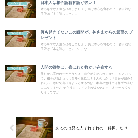
日本人は根性論精神論が強い？
本心を育む
本心を育む人生を出発しましょう 実は本心を育むのに一番有効な
手段は『本を読むこと』...
何も起きてないこの瞬間が、神さまからの最高のプ
本心を育む
レゼント
本心を育む人生を出発しましょう 実は本心を育むのに一番有効な
手段は『本を読むこと』です。な...
人間の役割は、喜ばれた数だけ存在する
本心を育む
周りから喜ばれたかどうかは、自分がきめられません。 かといっ
て、相手が喜ぶために自分を犠牲にする人のなかに「自分が認めら
れたい」思いで喜ばせようとするのは、本当の意味では相手の喜び
にはなりません そう考えていくと何がよいのかが、わからなくな
りそうですが…
あるのは見る人それぞれの「解釈」だけ