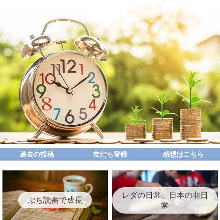
過去の投稿
友だち登録
感想はこちら
レダの日常、日本の非日
ぷち読書で成長
常