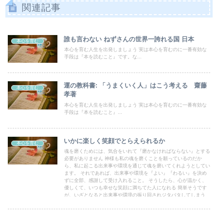
関連記事
誰も言わない ねずさんの世界一誇れる国 日本
本心を育む
本心を育む人生を出発しましょう 実は本心を育むのに一番有効な
手段は『本を読むこと』です。な...
運の教科書: 「うまくいく人」はこう考える 齋藤
本心を育む
孝著
本心を育む人生を出発しましょう 実は本心を育むのに一番有効な
手段は『本を読むこと』...
いかに楽しく笑顔でとらえられるか
本心を育む
魂を磨くためには、気合をいれて『磨かなければならない』とする
必要がありません 神様も私の魂を磨くことを願っているのだか
ら、私に起こる出来事や環境を通じて魂を磨いてくれようとしてい
ます。 それであれば、出来事や環境を『よい』『わるい』を決め
ずに全部、感謝して受け入れること。 そうしたら、心が温かく、
優しくて、いつも幸せな笑顔に満ちてた人になれる 簡単そうです
が、いざとなると出来事や環境の振り回されジタバタしてしまう
まだまだ修行がたりません